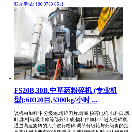
联系电话: 180 3780 8511
FS20B,30B.中草药粉碎机 (专业机
型):60320目,5300kg/小时 ...
该机由加料斗,分级轮,粉碎刀片,齿圈,粉碎电机,出料口,风
叶,集料箱,吸尘箱等部分组 成,物料由加料斗进入粉碎室,
通过高速旋转的刀片进行粉碎,调节分级轮与分级盘的距
离来达到所要求的物料细度,高速旋转的风叶把达到要求