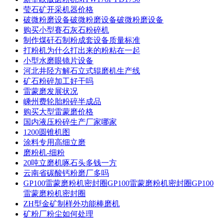
莹石矿开采机器价格
破微粉磨设备破微粉磨设备破微粉磨设备
购买小型賽石灰石粉碎机
制作煤矸石制粉成套设备质量标准
打粉机为什么打出来的粉粘在一起
小型水磨眼镜片设备
河北井陉方解石立式辊磨机生产线
矿石粉碎加工好干吗
雷蒙磨发展状况
嵊州费轮胎粉碎半成品
购买大型雷蒙磨价格
国内液压粉碎生产厂家哪家
1200圆锥机图
涂料专用高细立磨
磨粉机-细粉
20吨立磨机啄石头多钱一方
云南省碳酸钙粉磨厂多吗
GP100雷蒙磨粉机密封圈GP100雷蒙磨粉机密封圈GP100
雷蒙磨粉机密封圈
ZH型金矿制样外功能棒磨机
矿粉厂粉尘如何处理