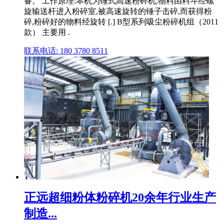
备。 工作原理:本机为锤式高速粉碎机,物料由料斗经螺
旋输送杆进入粉碎室,被高速旋转的锤子击碎,而获得粉
碎,粉碎好的物料经旋转 [.] B型系列吸尘粉碎机组（2011
款） 主要用 .
联系电话: 180 3780 8511
正远超细粉体粉碎机20余年行业生产
制造...