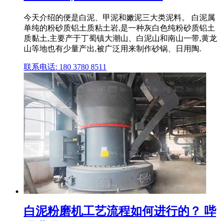
今天介绍的便是白泥、甲泥和嫩泥三大类泥料。 白泥属
单纯的粉砂质铝土质粘土岩,是一种灰白色纯粉砂质铝土
质黏土,主要产于丁蜀镇大潮山、白泥山和南山一带,黄龙
山等地也有少量产出,被广泛用来制作砂锅、日用陶.
联系电话: 180 3780 8511
白泥粉磨机工艺流程如何进行的？ 哔