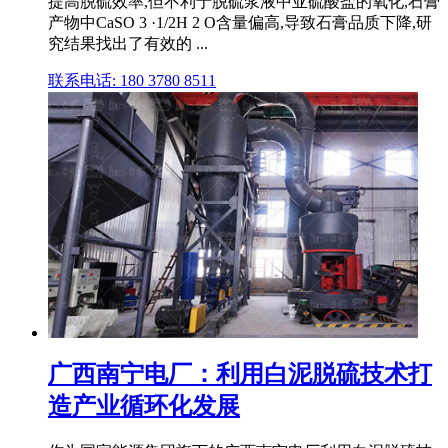
提高脱硫效率,但不利于脱硫浆液中亚硫酸盐的氧化,石膏
产物中CaSO 3 ·1/2H 2 O含量偏高,导致石膏品质下降,研
究结果找出了有效的 ...
联系电话: 180 3780 8511
广西南宁电厂：利用白泥脱硫技术打
造产业循环化发展