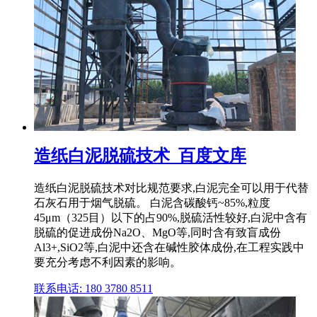
造纸白泥脱硫技术_百度文库
造纸白泥脱硫技术对比规范要求,白泥完全可以用于代替
石灰石用于烟气脱硫。 白泥含碳酸钙~85%,粒度
45μm（325目）以下的占90%,脱硫活性较好,白泥中含有
脱硫的促进成份Na2O、MgO等,同时含有致盲成份
Al3+,SiO2等,白泥中还含在碱性胶体成份,在工程实践中
要充分考虑不利因素的影响。
联系电话: 180 3780 8511