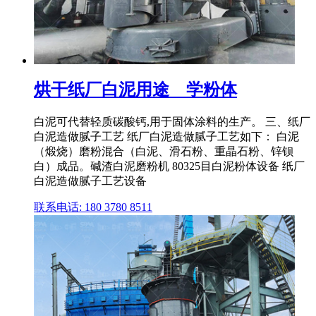
烘干纸厂白泥用途 _ 学粉体
白泥可代替轻质碳酸钙,用于固体涂料的生产。 三、纸厂
白泥造做腻子工艺 纸厂白泥造做腻子工艺如下： 白泥
（煅烧）磨粉混合（白泥、滑石粉、重晶石粉、锌钡
白）成品。碱渣白泥磨粉机 80325目白泥粉体设备 纸厂
白泥造做腻子工艺设备
联系电话: 180 3780 8511