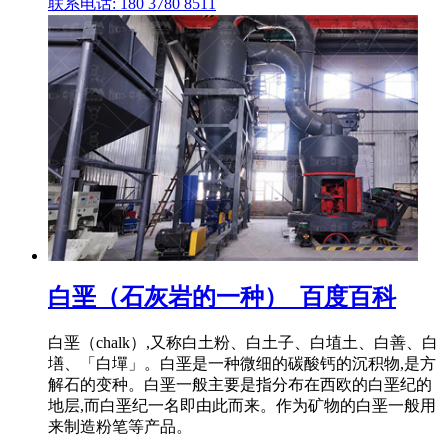
联系电话: 180 3780 8511
白垩（石灰岩的一种）_百度百科
白垩（chalk）,又称白土粉、白土子、白埴土、白善、白
墡、「白墠」。白垩是一种微细的碳酸钙的沉积物,是方
解石的变种。白垩一般主要是指分布在西欧的白垩纪的
地层,而白垩纪一名即由此而来。作为矿物的白垩一般用
来制造粉笔等产品。