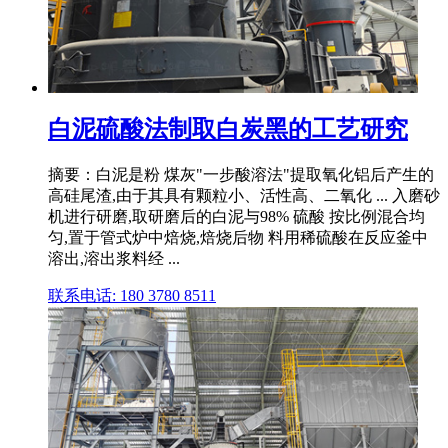
白泥硫酸法制取白炭黑的工艺研究
摘要：白泥是粉 煤灰"一步酸溶法"提取氧化铝后产生的
高硅尾渣,由于其具有颗粒小、活性高、二氧化 ... 入磨砂
机进行研磨,取研磨后的白泥与98% 硫酸 按比例混合均
匀,置于管式炉中焙烧,焙烧后物 料用稀硫酸在反应釜中
溶出,溶出浆料经 ...
联系电话: 180 3780 8511