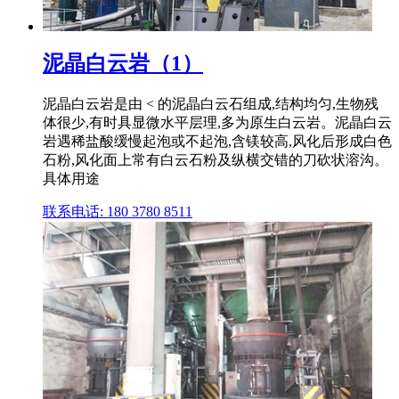
泥晶白云岩（1）
泥晶白云岩是由 < 的泥晶白云石组成,结构均匀,生物残
体很少,有时具显微水平层理,多为原生白云岩。泥晶白云
岩遇稀盐酸缓慢起泡或不起泡,含镁较高,风化后形成白色
石粉,风化面上常有白云石粉及纵横交错的刀砍状溶沟。
具体用途
联系电话: 180 3780 8511