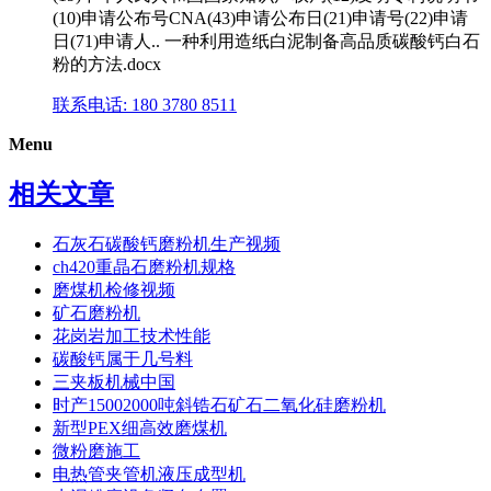
(10)申请公布号CNA(43)申请公布日(21)申请号(22)申请
日(71)申请人.. 一种利用造纸白泥制备高品质碳酸钙白石
粉的方法.docx
联系电话: 180 3780 8511
Menu
相关文章
石灰石碳酸钙磨粉机生产视频
ch420重晶石磨粉机规格
磨煤机检修视频
矿石磨粉机
花岗岩加工技术性能
碳酸钙属于几号料
三夹板机械中国
时产15002000吨斜锆石矿石二氧化硅磨粉机
新型PEX细高效磨煤机
微粉磨施工
电热管夹管机液压成型机