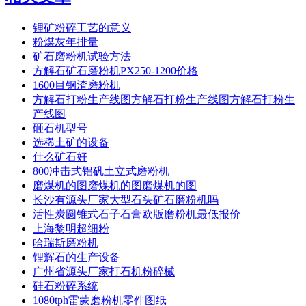
锂矿粉碎工艺的意义
粉煤灰年排量
矿石磨粉机试验方法
方解石矿石磨粉机PX250-1200价格
1600目钢渣磨粉机
方解石打粉生产线图方解石打粉生产线图方解石打粉生
产线图
砸石机型号
选稀土矿的设备
什么矿石好
800冲击式铝矾土立式磨粉机
磨煤机的图磨煤机的图磨煤机的图
长沙有源头厂家大型石头矿石磨粉机吗
活性炭圆锥式石子石膏欧版磨粉机最低报价
上海黎明超细粉
哈瑞斯磨粉机
锂辉石的生产设备
广州省源头厂家打石机粉碎械
硅石粉碎系统
1080tph雷蒙磨粉机零件图纸