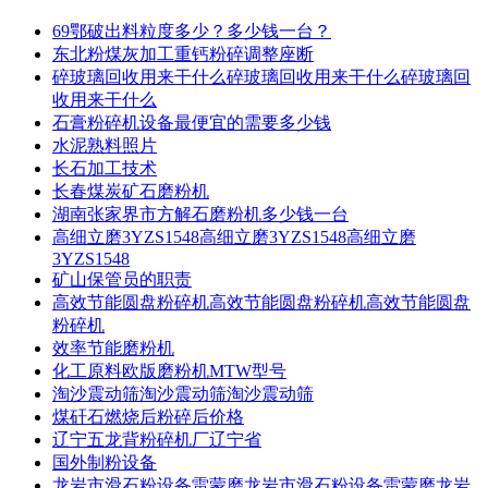
69鄂破出料粒度多少？多少钱一台？
东北粉煤灰加工重钙粉碎调整座断
碎玻璃回收用来干什么碎玻璃回收用来干什么碎玻璃回
收用来干什么
石膏粉碎机设备最便宜的需要多少钱
水泥熟料照片
长石加工技术
长春煤炭矿石磨粉机
湖南张家界市方解石磨粉机多少钱一台
高细立磨3YZS1548高细立磨3YZS1548高细立磨
3YZS1548
矿山保管员的职责
高效节能圆盘粉碎机高效节能圆盘粉碎机高效节能圆盘
粉碎机
效率节能磨粉机
化工原料欧版磨粉机MTW型号
淘沙震动筛淘沙震动筛淘沙震动筛
煤矸石燃烧后粉碎后价格
辽宁五龙背粉碎机厂辽宁省
国外制粉设备
龙岩市滑石粉设备雷蒙磨龙岩市滑石粉设备雷蒙磨龙岩