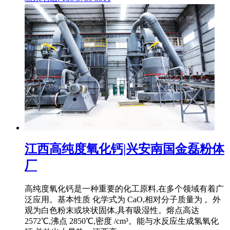
江西高纯度氧化钙|兴安南国金磊粉体
厂
高纯度氧化钙是一种重要的化工原料,在多个领域有着广
泛应用。基本性质 化学式为 CaO,相对分子质量为 。外
观为白色粉末或块状固体,具有吸湿性。熔点高达
2572℃,沸点 2850℃,密度 /cm³。能与水反应生成氢氧化