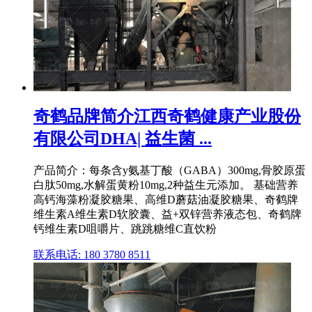
奇鹤品牌简介江西奇鹤健康产业股份
有限公司DHA| 益生菌 ...
产品简介：每条含y氨基丁酸（GABA）300mg,骨胶原蛋
白肽50mg,水解蛋黄粉10mg,2种益生元添加。 基础营养
高钙海藻粉凝胶糖果、高维D蘑菇油凝胶糖果、奇鹤牌
维生素A维生素D软胶囊、益+双锌营养液态包、奇鹤牌
钙维生素D咀嚼片、跳跳糖维C直饮粉
联系电话: 180 3780 8511