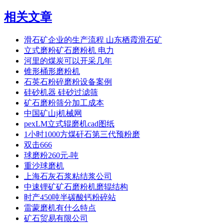
相关文章
滑石矿企业的生产流程 山东栖霞滑石矿
立式磨粉矿石磨粉机 电力
河里的煤炭可以开采几年
锥形桶形磨粉机
石英石粉碎磨粉设备案例
硅砂机器 硅砂过滤筛
矿石磨粉筛分加工成本
中国矿山j机械网
pexLM立式辊磨机cad图纸
1小时1000方煤矸石第三代预粉磨
双击666
球磨粉260元-吨
重沙球磨机
上海石灰石浆粘结浆公司
中速锂矿矿石磨粉机磨辊结构
时产450吨半碳酸钙粉碎站
雷蒙磨机有什么特点
矿石贸易有限公司