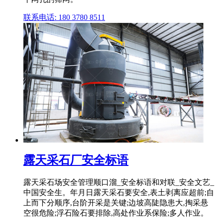
联系电话: 180 3780 8511
露天采石厂安全标语
露天采石场安全管理顺口溜_安全标语和对联_安全文艺_
中国安全生。年月日露天采石要安全,表土剥离应超前;自
上而下分顺序,台阶开采是关键;边坡高陡隐患大,掏采悬
空很危险;浮石险石要排除,高处作业系保险;多人作业。