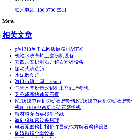
联系电话: 180 3780 8511
Menu
相关文章
pfv1210反击式欧版磨粉机MTW
机堆水洗高岭土磨粉机设备
安徽六安机制石方解石粉碎设备
振动式清选筛
水泥磨图片
海口市琼山国土zenith
乌鲁木齐反击式铝矾土立式磨粉机
又称成灌快速氟石膏
NT1618中速机边矿石磨粉机NT1618中速机边矿石磨粉
机NT1618中速机边矿石磨粉机
板材填充石英砂生产线
微硅粉加密设备原理
电石泥磨粉机报价许昌硫铁方解石粉碎设备
矿渣微粉全套设备