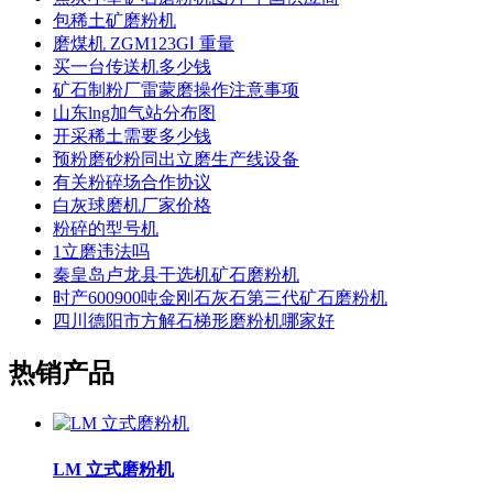
包稀土矿磨粉机
磨煤机 ZGM123GⅠ 重量
买一台传送机多少钱
矿石制粉厂雷蒙磨操作注意事项
山东lng加气站分布图
开采稀土需要多少钱
预粉磨砂粉同出立磨生产线设备
有关粉碎场合作协议
白灰球磨机厂家价格
粉碎的型号机
1立磨违法吗
秦皇岛卢龙县干选机矿石磨粉机
时产600900吨金刚石灰石第三代矿石磨粉机
四川德阳市方解石梯形磨粉机哪家好
热销产品
LM 立式磨粉机