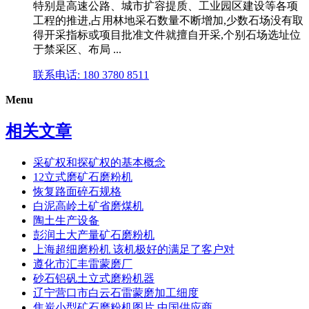
特别是高速公路、城市扩容提质、工业园区建设等各项
工程的推进,占用林地采石数量不断增加,少数石场没有取
得开采指标或项目批准文件就擅自开采,个别石场选址位
于禁采区、布局 ...
联系电话: 180 3780 8511
Menu
相关文章
采矿权和探矿权的基本概念
12立式磨矿石磨粉机
恢复路面碎石规格
白泥高岭土矿省磨煤机
陶土生产设备
彭润土大产量矿石磨粉机
上海超细磨粉机 该机极好的满足了客户对
遵化市汇丰雷蒙磨厂
砂石铝矾土立式磨粉机器
辽宁营口市白云石雷蒙磨加工细度
焦炭小型矿石磨粉机图片 中国供应商