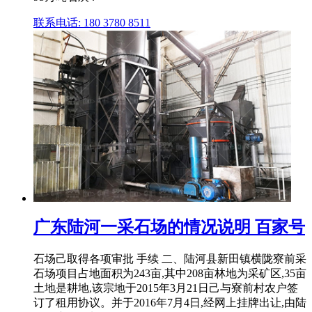
联系电话: 180 3780 8511
广东陆河一采石场的情况说明 百家号
石场己取得各项审批 手续 二、陆河县新田镇横陇寮前采
石场项目占地面积为243亩,其中208亩林地为采矿区,35亩
土地是耕地,该宗地于2015年3月21日己与寮前村农户签
订了租用协议。并于2016年7月4日,经网上挂牌出让,由陆