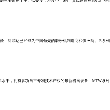
磨主要适用于中、低硬度，湿度小于6%，莫氏硬度在9级以下的
经验，科菲达已经成为中国领先的磨粉机制造商和供应商。 R系
术水平，拥有多项自主专利技术产权的最新粉磨设备—MTW系列欧