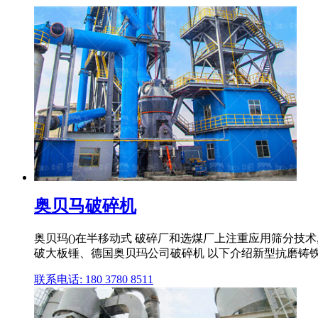
奥贝马破碎机
奥贝玛()在半移动式 破碎厂和选煤厂上注重应用筛分技术,
破大板锤、德国奥贝玛公司破碎机 以下介绍新型抗磨铸铁材料
联系电话: 180 3780 8511