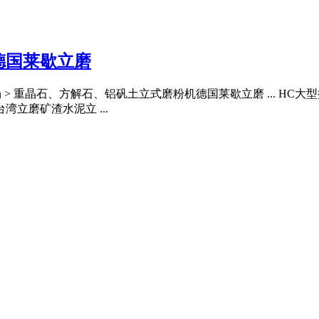
德国莱歇立磨
 重晶石、方解石、铝矾土立式磨粉机德国莱歇立磨 ... HC大型摆式
立磨矿渣水泥立 ...