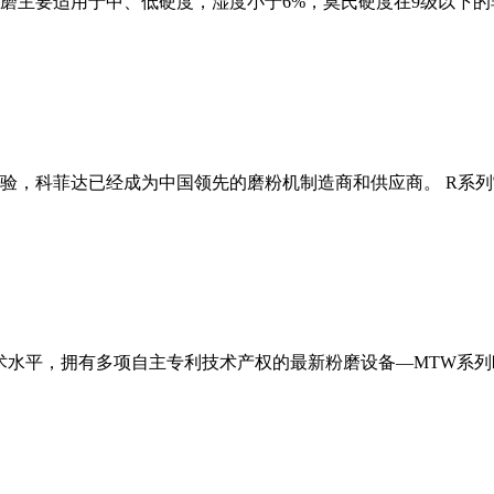
磨主要适用于中、低硬度，湿度小于6%，莫氏硬度在9级以下的
经验，科菲达已经成为中国领先的磨粉机制造商和供应商。 R系
术水平，拥有多项自主专利技术产权的最新粉磨设备—MTW系列欧