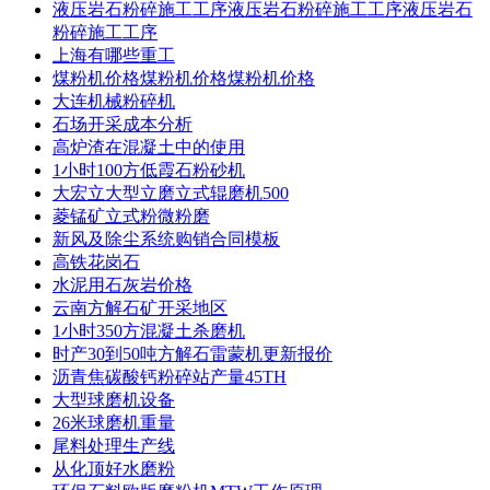
液压岩石粉碎施工工序液压岩石粉碎施工工序液压岩石
粉碎施工工序
上海有哪些重工
煤粉机价格煤粉机价格煤粉机价格
大连机械粉碎机
石场开采成本分析
高炉渣在混凝土中的使用
1小时100方低霞石粉砂机
大宏立大型立磨立式辊磨机500
菱锰矿立式粉微粉磨
新风及除尘系统购销合同模板
高铁花岗石
水泥用石灰岩价格
云南方解石矿开采地区
1小时350方混凝土杀磨机
时产30到50吨方解石雷蒙机更新报价
沥青焦碳酸钙粉碎站产量45TH
大型球磨机设备
26米球磨机重量
尾料处理生产线
从化顶好水磨粉