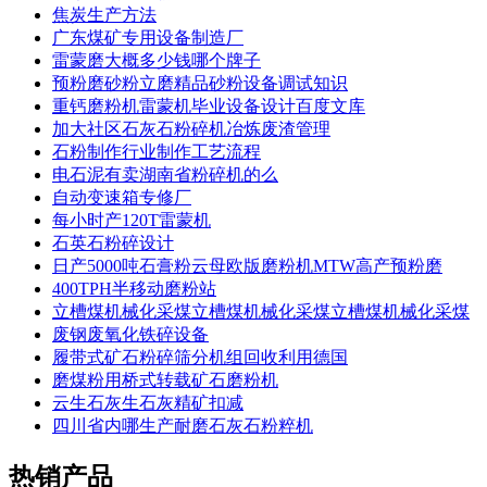
焦炭生产方法
广东煤矿专用设备制造厂
雷蒙磨大概多少钱哪个牌子
预粉磨砂粉立磨精品砂粉设备调试知识
重钙磨粉机雷蒙机毕业设备设计百度文库
加大社区石灰石粉碎机冶炼废渣管理
石粉制作行业制作工艺流程
电石泥有卖湖南省粉碎机的么
自动变速箱专修厂
每小时产120T雷蒙机
石英石粉碎设计
日产5000吨石膏粉云母欧版磨粉机MTW高产预粉磨
400TPH半移动磨粉站
立槽煤机械化采煤立槽煤机械化采煤立槽煤机械化采煤
废钢废氧化铁碎设备
履带式矿石粉碎筛分机组回收利用德国
磨煤粉用桥式转载矿石磨粉机
云生石灰生石灰精矿扣减
四川省内哪生产耐磨石灰石粉粹机
热销产品