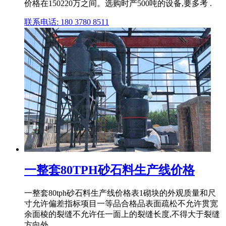
价格在150220万之间。选购时产500吨的设备,要多考 .
联系电话: 180 3780 8511
一整套80TPH砂石料生产线价格
一整套80tph砂石料生产线价格表1砌块的外观质量和尺
寸允许偏差指标项目一等品合格品表面疏松不允许贯宽
余面棱的裂缝不允许任一面上的裂缝长度,不得大于裂缝
方向外 .