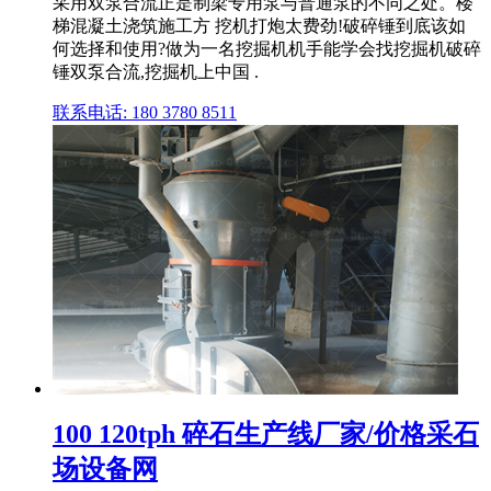
采用双泵合流正是制梁专用泵与普通泵的不同之处。楼
梯混凝土浇筑施工方 挖机打炮太费劲!破碎锤到底该如
何选择和使用?做为一名挖掘机机手能学会找挖掘机破碎
锤双泵合流,挖掘机上中国 .
联系电话: 180 3780 8511
100 120tph 碎石生产线厂家/价格采石
场设备网