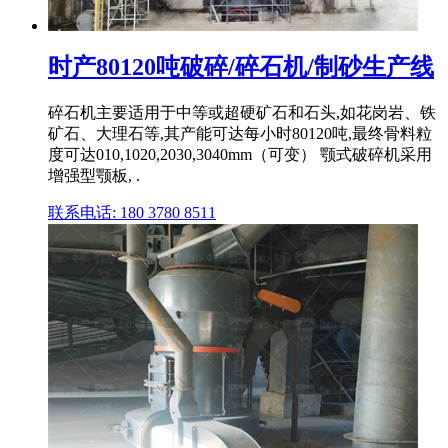
时产80120吨破碎/碎石机/制砂生产线
碎石机主要适用于中等或超硬矿石和石头,如花岗岩、铁
矿石、大理石等,其产能可达每小时80120吨,最终骨料粒
度可达010,1020,2030,3040mm（可变） 颚式破碎机采用
增强型颚板, .
联系电话: 180 3780 8511