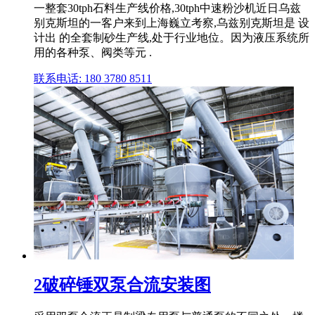
一整套30tph石料生产线价格,30tph中速粉沙机近日乌兹
别克斯坦的一客户来到上海巍立考察,乌兹别克斯坦是 设
计出 的全套制砂生产线,处于行业地位。因为液压系统所
用的各种泵、阀类等元 .
联系电话: 180 3780 8511
2破碎锤双泵合流安装图