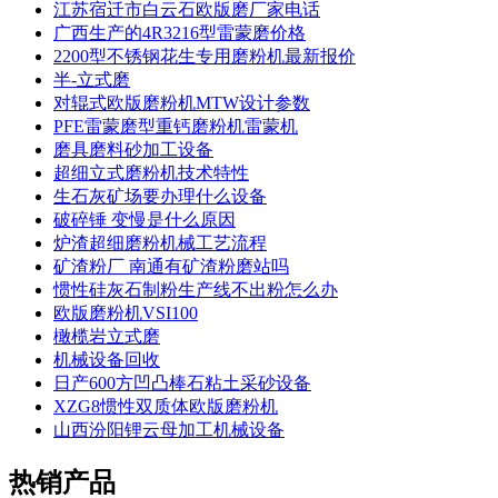
江苏宿迁市白云石欧版磨厂家电话
广西生产的4R3216型雷蒙磨价格
2200型不锈钢花生专用磨粉机最新报价
半-立式磨
对辊式欧版磨粉机MTW设计参数
PFE雷蒙磨型重钙磨粉机雷蒙机
磨具磨料砂加工设备
超细立式磨粉机技术特性
生石灰矿场要办理什么设备
破碎锤 变慢是什么原因
炉渣超细磨粉机械工艺流程
矿渣粉厂 南通有矿渣粉磨站吗
惯性硅灰石制粉生产线不出粉怎么办
欧版磨粉机VSI100
橄榄岩立式磨
机械设备回收
日产600方凹凸棒石粘土采砂设备
XZG8惯性双质体欧版磨粉机
山西汾阳锂云母加工机械设备
热销产品