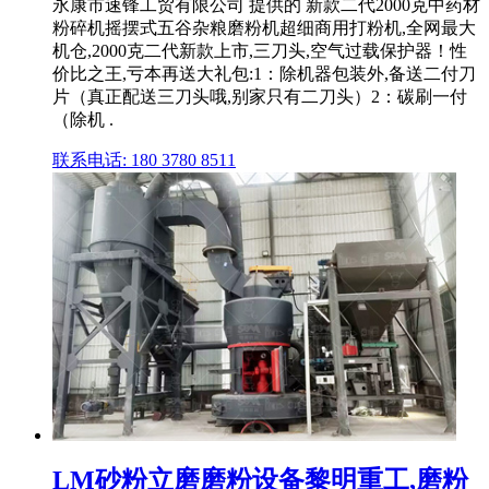
永康市速锋工贸有限公司 提供的 新款二代2000克中药材
粉碎机摇摆式五谷杂粮磨粉机超细商用打粉机,全网最大
机仓,2000克二代新款上市,三刀头,空气过载保护器！性
价比之王,亏本再送大礼包:1：除机器包装外,备送二付刀
片（真正配送三刀头哦,别家只有二刀头）2：碳刷一付
（除机 .
联系电话: 180 3780 8511
LM砂粉立磨磨粉设备黎明重工,磨粉