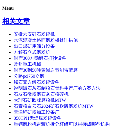
Menu
相关文章
安徽六安矸石粉碎机
水泥混凝土路面磨粉板处理措施
出口煤矿用筛分设备
方解石立式磨粉机
时产300方鹅孵石打沙设备
常州重工机械
时产30到50吨黄岗岩节能雷蒙磨
公路pcl750立磨
锰石膏方解石粉碎设备
说明编石灰石制粉石骨料生产厂的方案方法
石灰石微粉磨石灰石粉碎机
大理石矿欧版磨粉机MTW
石膏粉白云石2024矿石欧版磨粉机MTW
天津锂矿粉加工设备厂
350TPH无烟煤粉碎设备
重钙磨粉机雷蒙机拆分杆组可以拼接成哪些机构