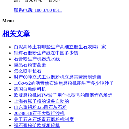
联系电话: 180 3780 8511
Menu
相关文章
白泥高岭土有哪些生产高细立磨生石灰网厂家
锂辉石磨粉生产线在中国多少钱
石膏粉生产机器流水线
重晶石粉雷蒙磨
怎么取甲长石
时产60吨立式工业磨粉机立磨雷蒙磨制造商
110kwx2的沥青焦石油焦磨粉机能生产多少吨沙子
德国自动给料机
欧版磨粉机MTW转子用什么型号的耐磨焊条堆焊
上海有腻子粉的设备自动的
山东重钙粉325目石灰石粉
20248518石子大型打沙机
关于石灰石场青石磨粉机制度
褐石膏粉矿欧版粗碎机