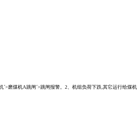
>磨煤机A跳闸´>跳闸报警。2、机组负荷下跌,其它运行给煤机煤