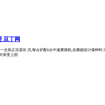
 豆丁网
一次风正压直吹 式,每台炉配6台中速磨煤机,在燃烧设计煤种时,5台
同时承受上部