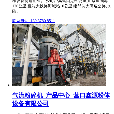
械设备制造企业。 公司距离营口港60公里,距鲅鱼圈港
120公里,距沈大铁路海城站10公里,毗邻沈大高速公路,水
陆 .
联系电话: 180 3780 8511
气流粉碎机_产品中心_营口鑫源粉体
设备有限公司