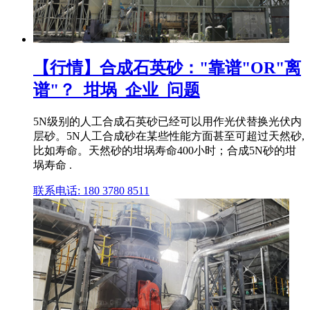
【行情】合成石英砂："靠谱"OR"离
谱"？_坩埚_企业_问题
5N级别的人工合成石英砂已经可以用作光伏替换光伏内
层砂。5N人工合成砂在某些性能方面甚至可超过天然砂,
比如寿命。天然砂的坩埚寿命400小时；合成5N砂的坩
埚寿命 .
联系电话: 180 3780 8511