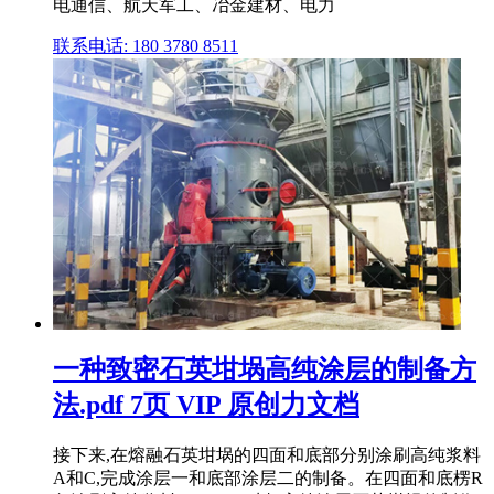
电通信、航天军工、冶金建材、电力
联系电话: 180 3780 8511
一种致密石英坩埚高纯涂层的制备方
法.pdf 7页 VIP 原创力文档
接下来,在熔融石英坩埚的四面和底部分别涂刷高纯浆料
A和C,完成涂层一和底部涂层二的制备。在四面和底楞R