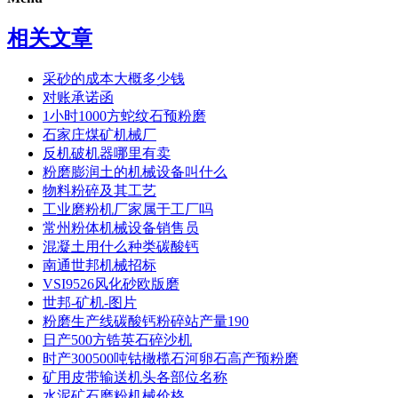
相关文章
采砂的成本大概多少钱
对账承诺函
1小时1000方蛇纹石预粉磨
石家庄煤矿机械厂
反机破机器哪里有卖
粉磨膨润土的机械设备叫什么
物料粉碎及其工艺
工业磨粉机厂家属于工厂吗
常州粉体机械设备销售员
混凝土用什么种类碳酸钙
南通世邦机械招标
VSI9526风化砂欧版磨
世邦-矿机-图片
粉磨生产线碳酸钙粉碎站产量190
日产500方锆英石碎沙机
时产300500吨钴橄榄石河卵石高产预粉磨
矿用皮带输送机头各部位名称
水泥矿石磨粉机械价格