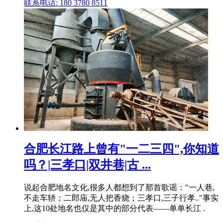
联系电话: 180 3780 8511
合肥长江路上曾有"一二三四",你知道
吗？|三孝口|双井巷|古 ...
说起合肥地名文化,很多人都想到了那首歌谣："一人巷,
不走车轿；二郎庙,无人把香烧；三孝口,三子行孝.."事实
上,这10处地名也仅是其中的部分代表——单单长江 .