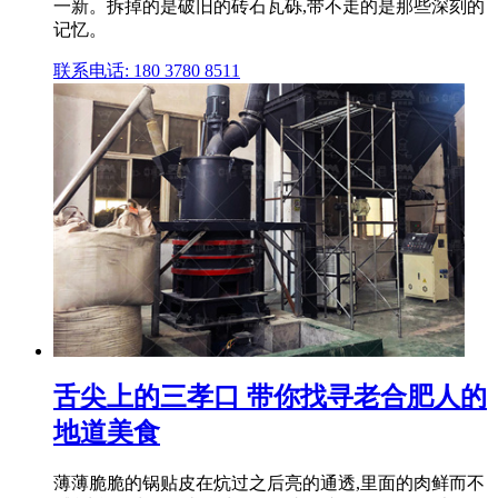
一新。拆掉的是破旧的砖石瓦砾,带不走的是那些深刻的
记忆。
联系电话: 180 3780 8511
舌尖上的三孝口 带你找寻老合肥人的
地道美食
薄薄脆脆的锅贴皮在炕过之后亮的通透,里面的肉鲜而不