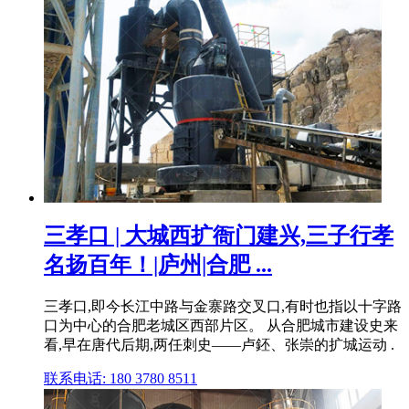
三孝口 | 大城西扩衙门建兴,三子行孝
名扬百年！|庐州|合肥 ...
三孝口,即今长江中路与金寨路交叉口,有时也指以十字路
口为中心的合肥老城区西部片区。 从合肥城市建设史来
看,早在唐代后期,两任刺史——卢鉟、张崇的扩城运动 .
联系电话: 180 3780 8511