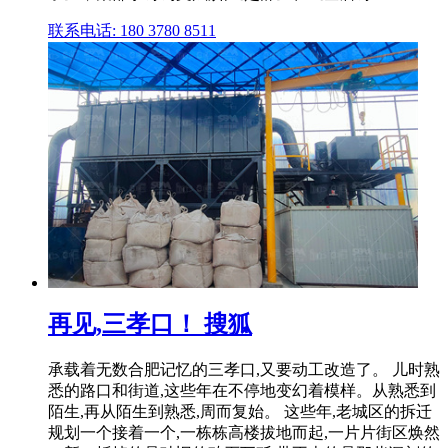
联系电话: 180 3780 8511
再见,三孝口！ 搜狐
承载着无数合肥记忆的三孝口,又要动工改造了。 儿时熟
悉的路口和街道,这些年在不停地变幻着模样。从熟悉到
陌生,再从陌生到熟悉,周而复始。 这些年,老城区的拆迁
规划一个接着一个,一栋栋高楼拔地而起,一片片街区焕然