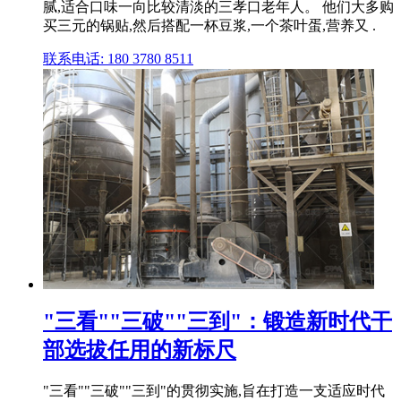
腻,适合口味一向比较清淡的三孝口老年人。 他们大多购
买三元的锅贴,然后搭配一杯豆浆,一个茶叶蛋,营养又 .
联系电话: 180 3780 8511
"三看""三破""三到"：锻造新时代干
部选拔任用的新标尺
"三看""三破""三到"的贯彻实施,旨在打造一支适应时代