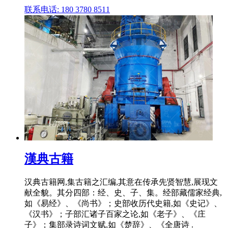
联系电话: 180 3780 8511
漢典古籍
汉典古籍网,集古籍之汇编,其意在传承先贤智慧,展现文
献全貌。其分四部：经、史、子、集。经部藏儒家经典,
如《易经》、《尚书》；史部收历代史籍,如《史记》、
《汉书》；子部汇诸子百家之论,如《老子》、《庄
子》；集部录诗词文赋,如《楚辞》、《全唐诗 .