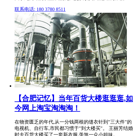
联系电话: 180 3780 8511
【合肥记忆】当年百货大楼逛逛逛,如
今网上淘宝淘淘淘！
在物资匮乏的年代,从一分钱两根的缝衣针到"三大件"的
电视机、自行车,市民都习惯于"到大楼买"。 王丽芳结婚
时去百货大楼买了一套新衣服,羡煞一众小姐妹。