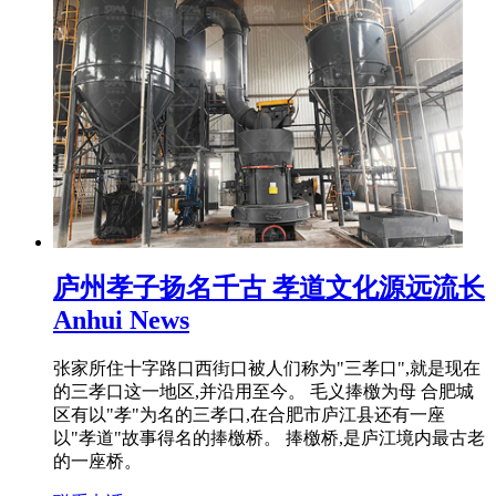
庐州孝子扬名千古 孝道文化源远流长
Anhui News
张家所住十字路口西街口被人们称为"三孝口",就是现在
的三孝口这一地区,并沿用至今。 毛义捧檄为母 合肥城
区有以"孝"为名的三孝口,在合肥市庐江县还有一座
以"孝道"故事得名的捧檄桥。 捧檄桥,是庐江境内最古老
的一座桥。