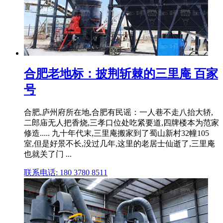
合肥老地标：披荆斩棘的三里庵 百家
号
合肥,庐州府所在地,合肥有民谣：一人巷不走八抬大轿,
二郎庙无人把香烧,三孝口位处吃紧要道,四牌楼本为范家
修造..... 九十年代末,三里庵搬家到了蜀山新村32幢105
室,但是好景不长,没过几年,这里的老居士仙逝了,三里庵
也就关了门 ...
联系电话: 180 3780 8511