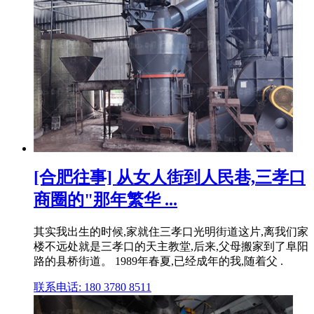
[合肥往事] 从女人街到人民巷,三孝口
商圈的"那年繁华 ...
其实我出生的时候,家就住三孝口光明街道这片,离我们家
楼不远处就是三孝口的天主教堂,后来,父母搬家到了阜阳
路的县桥街道。 1989年春夏,已经成年的我,随着父 .
联系电话: 180 3780 8511