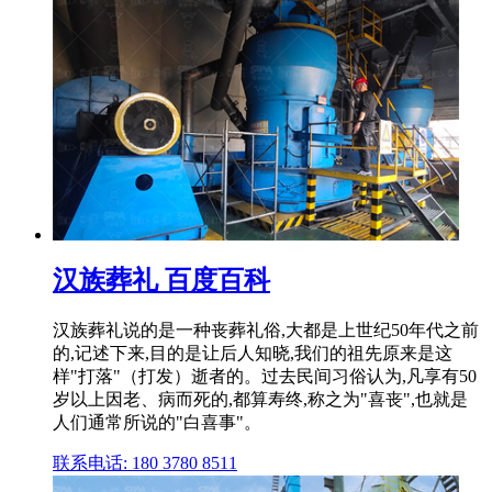
汉族葬礼 百度百科
汉族葬礼说的是一种丧葬礼俗,大都是上世纪50年代之前
的,记述下来,目的是让后人知晓,我们的祖先原来是这
样"打落"（打发）逝者的。过去民间习俗认为,凡享有50
岁以上因老、病而死的,都算寿终,称之为"喜丧",也就是
人们通常所说的"白喜事"。
联系电话: 180 3780 8511