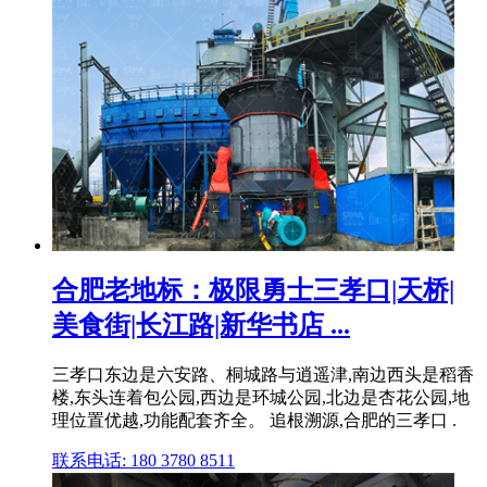
合肥老地标：极限勇士三孝口|天桥|
美食街|长江路|新华书店 ...
三孝口东边是六安路、桐城路与逍遥津,南边西头是稻香
楼,东头连着包公园,西边是环城公园,北边是杏花公园,地
理位置优越,功能配套齐全。 追根溯源,合肥的三孝口 .
联系电话: 180 3780 8511