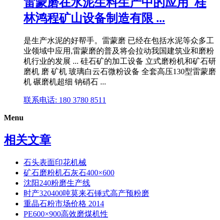
雷蒙磨在水泥生料生产中的应用_桂
林鸿程矿山设备制造有限 ...
是生产水泥的好帮手。雷蒙磨 已经在包括水泥等众多工
业领域中应用,雷蒙磨的普及将会拉动我国建筑业和磨粉
机行业的发展 ... 硅石矿的加工设备 立式磨粉机和矿石研
磨机 磨 矿机 玻璃白云石微粉设备 全套高压130型雷蒙磨
机 碾磨机超细 钠硝石 ...
联系电话: 180 3780 8511
Menu
相关文章
石头表面印花机械
矿石磨粉机石灰石400×600
沈阳240粉磨生产线
时产320400吨莫来石锤式高产预粉磨
重晶石粉市场价格 2014
PE600×900高效磨煤机性