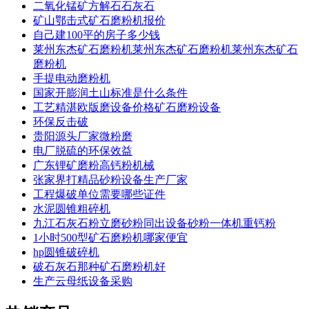
二氧化锰矿方解石石灰石
矿山鄂击式矿石磨粉机报价
自己建100平的房子多少钱
莱州东杰矿石磨粉机莱州东杰矿石磨粉机莱州东杰矿石
磨粉机
手提电动磨粉机
国家开膨润土山标准是什么条件
工艺精湛欧版磨设备价格矿石磨粉设备
环保反击破
贵阳源头厂家微粉磨
电厂脱硫的环保效益
广东锂矿磨粉高钙粉机械
张家界打精品砂粉设备生产厂家
工程爆破单位需要哪些证件
水泥圆锥粗碎机
九江石灰石粉立磨砂粉同出设备砂粉一体机重钙粉
1小时500型矿石磨粉机哪家便宜
hp圆锥破碎机
破石灰石那种矿石磨粉机好
生产云母纸设备采购