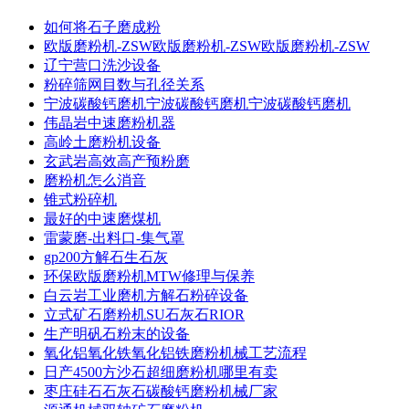
如何将石子磨成粉
欧版磨粉机-ZSW欧版磨粉机-ZSW欧版磨粉机-ZSW
辽宁营口洗沙设备
粉碎筛网目数与孔径关系
宁波碳酸钙磨机宁波碳酸钙磨机宁波碳酸钙磨机
伟晶岩中速磨粉机器
高岭土磨粉机设备
玄武岩高效高产预粉磨
磨粉机怎么消音
锥式粉碎机
最好的中速磨煤机
雷蒙磨-出料口-集气罩
gp200方解石生石灰
环保欧版磨粉机MTW修理与保养
白云岩工业磨机方解石粉碎设备
立式矿石磨粉机SU石灰石RIOR
生产明矾石粉末的设备
氧化铝氧化铁氧化铝铁磨粉机械工艺流程
日产4500方沙石超细磨粉机哪里有卖
枣庄硅石石灰石碳酸钙磨粉机械厂家