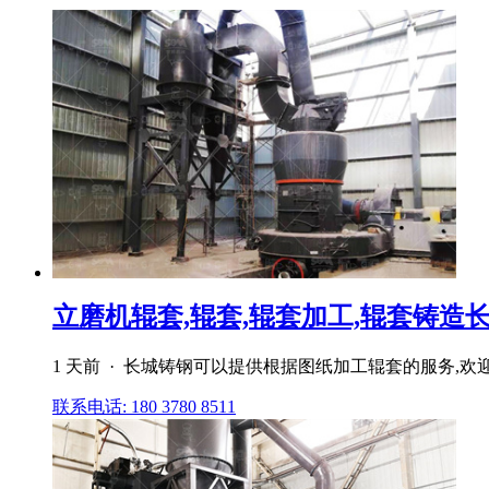
立磨机辊套,辊套,辊套加工,辊套铸造
1 天前 · 长城铸钢可以提供根据图纸加工辊套的服务,欢迎咨
联系电话: 180 3780 8511