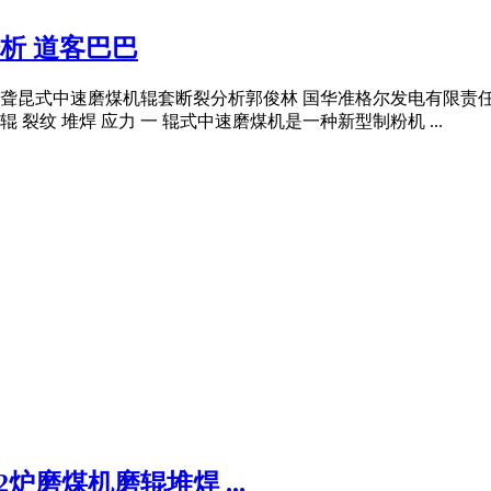
析 道客巴巴
机 聋昆式中速磨煤机辊套断裂分析郭俊林 国华准格尔发电有限责
 裂纹 堆焊 应力 一 辊式中速磨煤机是一种新型制粉机 ...
磨煤机磨辊堆焊 ...