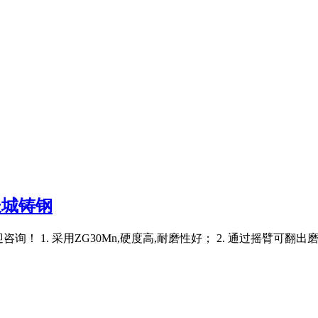
长城铸钢
询！ 1. 采用ZG30Mn,硬度高,耐磨性好； 2. 通过摇臂可翻