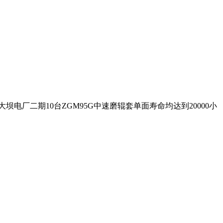
电厂二期10台ZGM95G中速磨辊套单面寿命均达到20000小