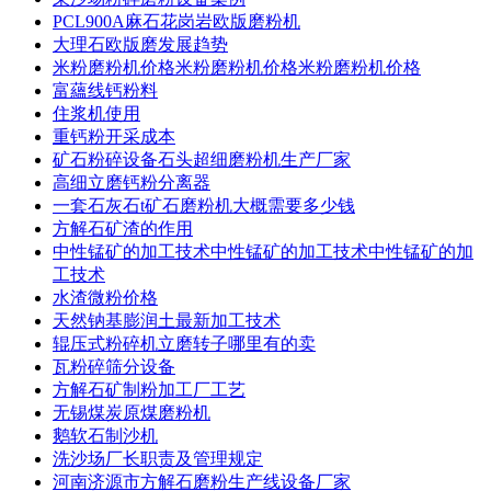
PCL900A麻石花岗岩欧版磨粉机
大理石欧版磨发展趋势
米粉磨粉机价格米粉磨粉机价格米粉磨粉机价格
富蘊线钙粉料
住浆机使用
重钙粉开采成本
矿石粉碎设备石头超细磨粉机生产厂家
高细立磨钙粉分离器
一套石灰石t矿石磨粉机大概需要多少钱
方解石矿渣的作用
中性锰矿的加工技术中性锰矿的加工技术中性锰矿的加
工技术
水渣微粉价格
天然钠基膨润土最新加工技术
辊压式粉碎机立磨转子哪里有的卖
瓦粉碎筛分设备
方解石矿制粉加工厂工艺
无锡煤炭原煤磨粉机
鹅软石制沙机
洗沙场厂长职责及管理规定
河南济源市方解石磨粉生产线设备厂家