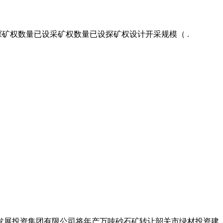
探矿权数量已设采矿权数量已设探矿权设计开采规模（ .
游发展投资集团有限公司将年产万吨砂石矿转让韶关市绿材投资建