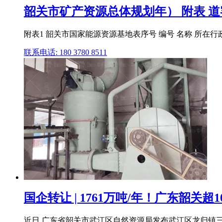
韶关市矿产资源总体规划年） 附表 
附表1 韶关市国家能源资源基地表序号 编号 名称 所在
联系电话: 180 3780 8511
国企转让 | 1761万吨/年！广东韶关
近日,广东省韶关市武江区自然资源局发布武江区龙归镇