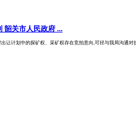
韶关市人民政府 ...
对出让计划中的探矿权、采矿权存在竞拍意向,可径与我局沟通对接（联