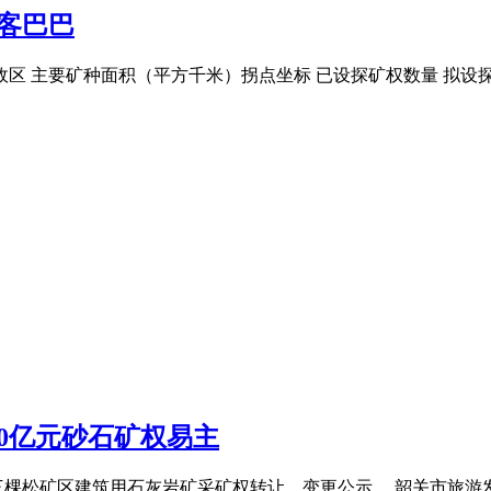
道客巴巴
行政区 主要矿种面积（平方千米）拐点坐标 已设探矿权数量 拟设
超10亿元砂石矿权易主
三棵松矿区建筑用石灰岩矿采矿权转让、变更公示。 韶关市旅