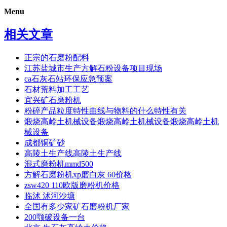
Menu
相关文章
正宗的石磨粉配料
江苏盐城市生产方解石粉设备项目现场
ca石灰石站环保应急预案
石材荒料加工工艺
宜兴矿石磨粉机
粉碎产品粒度特性曲线与物料的什么特性有关
煅烧高岭土机械设备煅烧高岭土机械设备煅烧高岭土机
械设备
成都铜矿砂
高陵土生产线高陵土生产线
混式磨粉机mmd500
方解石磨粉机xp磨白灰 60价格
zsw420 110欧版磨粉机价格
临沭 沭河沙塘
全国有多少家矿石磨粉机厂家
200颚破设备一台