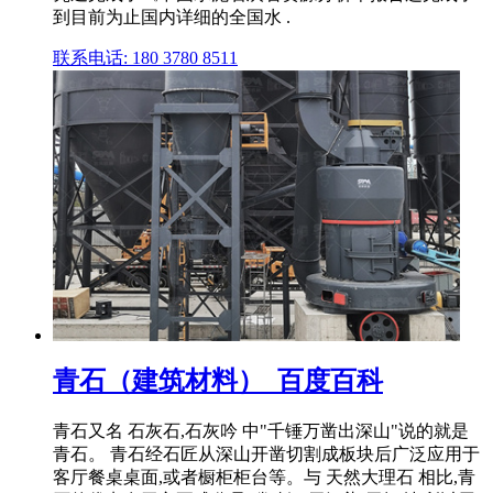
到目前为止国内详细的全国水 .
联系电话: 180 3780 8511
青石（建筑材料）_百度百科
青石又名 石灰石,石灰吟 中"千锤万凿出深山"说的就是
青石。 青石经石匠从深山开凿切割成板块后广泛应用于
客厅餐桌桌面,或者橱柜柜台等。与 天然大理石 相比,青