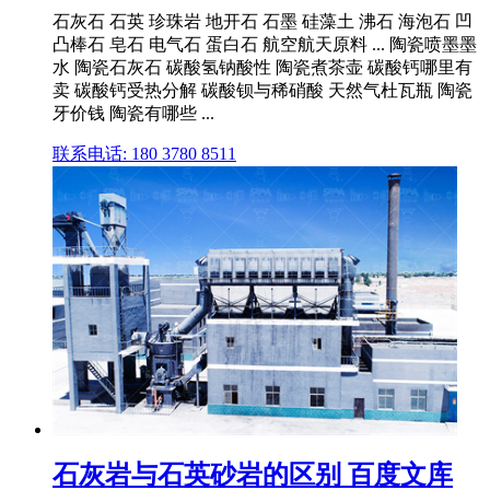
石灰石 石英 珍珠岩 地开石 石墨 硅藻土 沸石 海泡石 凹
凸棒石 皂石 电气石 蛋白石 航空航天原料 ... 陶瓷喷墨墨
水 陶瓷石灰石 碳酸氢钠酸性 陶瓷煮茶壶 碳酸钙哪里有
卖 碳酸钙受热分解 碳酸钡与稀硝酸 天然气杜瓦瓶 陶瓷
牙价钱 陶瓷有哪些 ...
联系电话: 180 3780 8511
石灰岩与石英砂岩的区别 百度文库