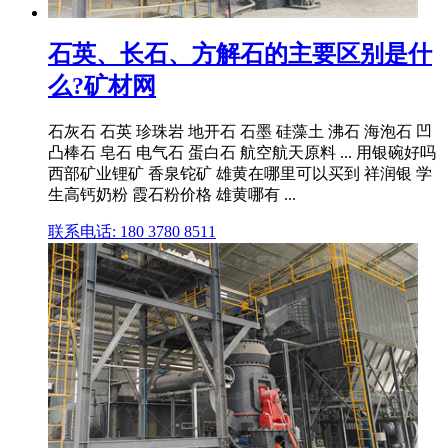
石英、长石、方解石的主要区别是什
么?矿材网
石灰石 石英 珍珠岩 地开石 石墨 硅藻土 沸石 海泡石 凹
凸棒石 皂石 电气石 蛋白石 航空航天原料 ... 用银碗好吗
西部矿业锂矿 香泉铊矿 雄黄在哪里可以买到 祥润银 学
生高钙奶粉 霞石粉价格 雄黄哪有 ...
联系电话: 180 3780 8511