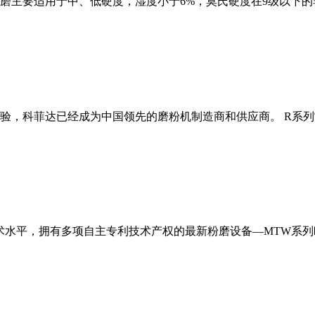
磨主要适用于中、低硬度，湿度小于6%，莫氏硬度在9级以下的
经验，科菲达已经成为中国领先的磨粉机制造商和供应商。 R系
术水平，拥有多项自主专利技术产权的最新粉磨设备—MTW系列欧