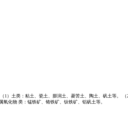
下：（1）土类：粘土、瓷土、膨润土、菱苦土、陶土、矾土等。 
属氧化物 类：锰铁矿、铬铁矿、钛铁矿、铝矾土等。