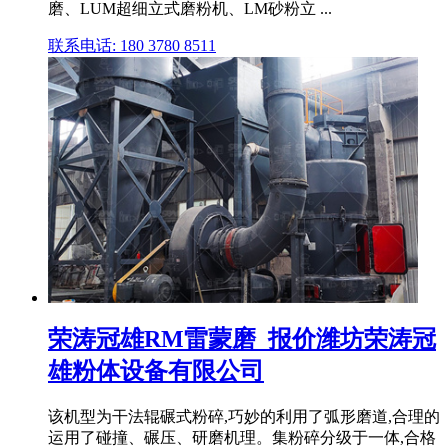
磨、LUM超细立式磨粉机、LM砂粉立 ...
联系电话: 180 3780 8511
荣涛冠雄RM雷蒙磨_报价潍坊荣涛冠
雄粉体设备有限公司
该机型为干法辊碾式粉碎,巧妙的利用了弧形磨道,合理的
运用了碰撞、碾压、研磨机理。集粉碎分级于一体,合格