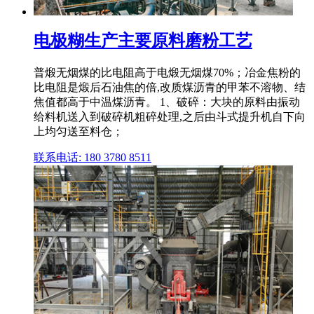
电极糊生产主要原料磨粉工艺
普煅无烟煤的比电阻高于电煅无烟煤70%；冶金焦粉的
比电阻是煅后石油焦的倍,改质煤沥青的甲苯不溶物、结
焦值都高于中温煤沥青。 1、破碎：大块的原料由振动
给料机送入到破碎机粗碎处理,之后由斗式提升机自下向
上均匀送至料仓；
联系电话: 180 3780 8511