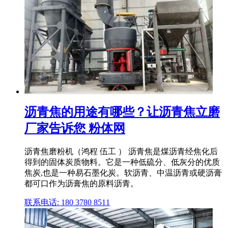
沥青焦的用途有哪些？让沥青焦立磨
厂家告诉您 粉体网
沥青焦磨粉机（鸿程 伍工 ） 沥青焦是煤沥青经焦化后
得到的固体炭质物料。它是一种低硫分、低灰分的优质
焦炭,也是一种易石墨化炭。软沥青、中温沥青或硬沥膏
都可口作为沥膏焦的原料沥青。
联系电话: 180 3780 8511