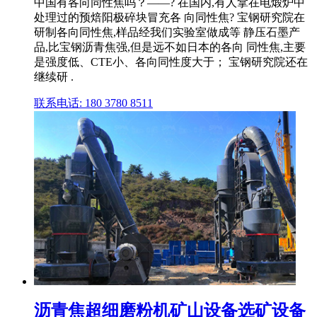
中国有各向同性焦吗？——? 在国内,有人拿在电煅炉中
处理过的预焙阳极碎块冒充各 向同性焦? 宝钢研究院在
研制各向同性焦,样品经我们实验室做成等 静压石墨产
品,比宝钢沥青焦强,但是远不如日本的各向 同性焦,主要
是强度低、CTE小、各向同性度大于； 宝钢研究院还在
继续研 .
联系电话: 180 3780 8511
沥青焦超细磨粉机矿山设备选矿设备