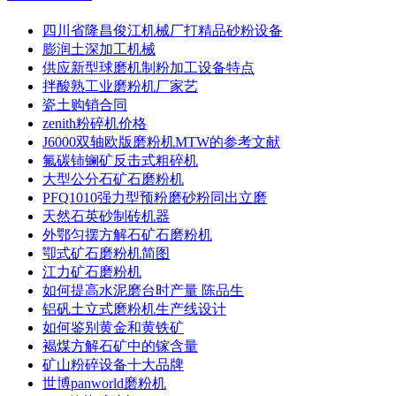
四川省隆昌俊江机械厂打精品砂粉设备
膨润土深加工机械
供应新型球磨机制粉加工设备特点
拌酸熟工业磨粉机厂家艺
瓷土购销合同
zenith粉碎机价格
J6000双轴欧版磨粉机MTW的参考文献
氟碳铈镧矿反击式粗碎机
大型公分石矿石磨粉机
PFQ1010强力型预粉磨砂粉同出立磨
天然石英砂制砖机器
外鄂匀摆方解石矿石磨粉机
卾式矿石磨粉机简图
江力矿石磨粉机
如何提高水泥磨台时产量 陈品生
铝矾土立式磨粉机生产线设计
如何鉴别黄金和黄铁矿
褐煤方解石矿中的镓含量
矿山粉碎设备十大品牌
世博panworld磨粉机