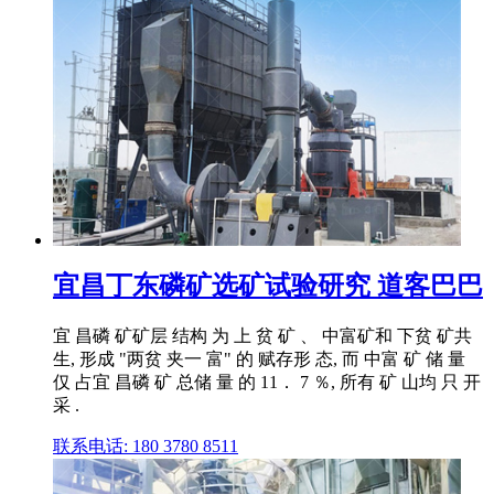
宜昌丁东磷矿选矿试验研究 道客巴巴
宜 昌磷 矿矿层 结构 为 上 贫 矿 、 中富矿和 下贫 矿共
生, 形成 "两贫 夹一 富" 的 赋存形 态, 而 中富 矿 储 量
仅 占宜 昌磷 矿 总储 量 的 11． 7 ％, 所有 矿 山均 只 开
采 .
联系电话: 180 3780 8511