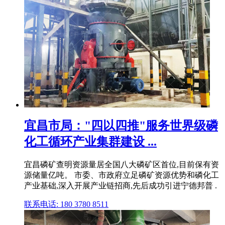
宜昌市局："四以四推"服务世界级磷
化工循环产业集群建设 ...
宜昌磷矿查明资源量居全国八大磷矿区首位,目前保有资
源储量亿吨。 市委、市政府立足磷矿资源优势和磷化工
产业基础,深入开展产业链招商,先后成功引进宁德邦普 .
联系电话: 180 3780 8511