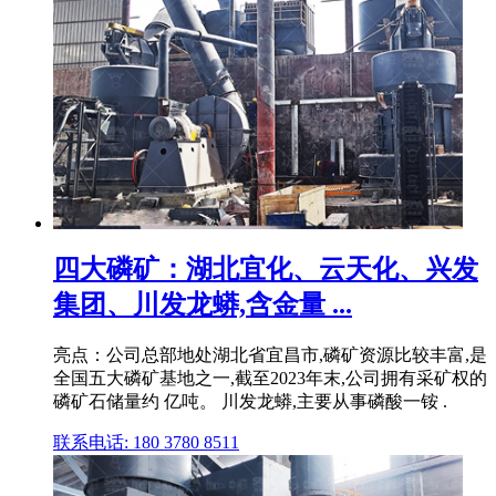
四大磷矿：湖北宜化、云天化、兴发
集团、川发龙蟒,含金量 ...
亮点：公司总部地处湖北省宜昌市,磷矿资源比较丰富,是
全国五大磷矿基地之一,截至2023年末,公司拥有采矿权的
磷矿石储量约 亿吨。 川发龙蟒,主要从事磷酸一铵 .
联系电话: 180 3780 8511