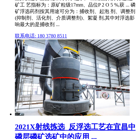
矿工 艺指标为：原矿粒级17mm、品位P 2 O 5 %,获 ... 磷
矿浮选药剂按其用途可分为：捕收剂、起泡 剂、调整剂
(抑制剂、活化剂、介质调整剂)、絮凝 剂,其中对浮选影
响最大的是捕收剂 ...
联系电话: 180 3780 8511
2021X射线拣选_反浮选工艺在宜昌中
磷层磷矿选矿中的应用 ...