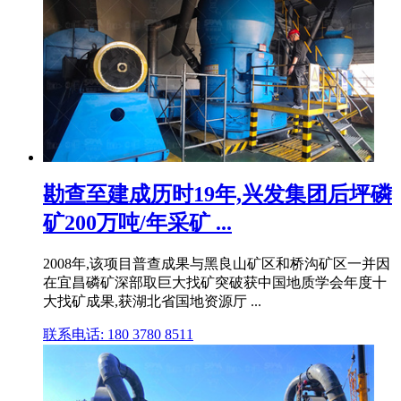
勘查至建成历时19年,兴发集团后坪磷
矿200万吨/年采矿 ...
2008年,该项目普查成果与黑良山矿区和桥沟矿区一并因
在宜昌磷矿深部取巨大找矿突破获中国地质学会年度十
大找矿成果,获湖北省国地资源厅 ...
联系电话: 180 3780 8511