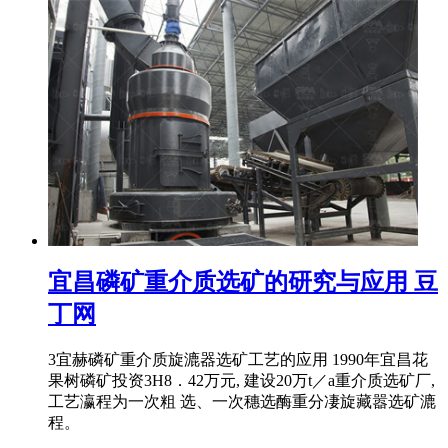
宜昌磷矿重介质选矿的研究与应用 豆
丁网
3宜赫磷矿重介质旋漉器选矿工艺的应用 1990年宜昌花
果树磷矿投资3H8．42万元, 建设20万t／a重介质选矿厂,
工艺瀛程为一次粗 选、一次穗选酶重分凄旋藏嚣选矿漉
程。