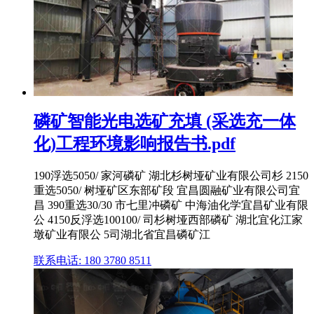
磷矿智能光电选矿充填 (采选充一体
化)工程环境影响报告书.pdf
190浮选5050/ 家河磷矿 湖北杉树垭矿业有限公司杉 2150
重选5050/ 树垭矿区东部矿段 宜昌圆融矿业有限公司宜
昌 390重选30/30 市七里冲磷矿 中海油化学宜昌矿业有限
公 4150反浮选100100/ 司杉树垭西部磷矿 湖北宜化江家
墩矿业有限公 5司湖北省宜昌磷矿江
联系电话: 180 3780 8511