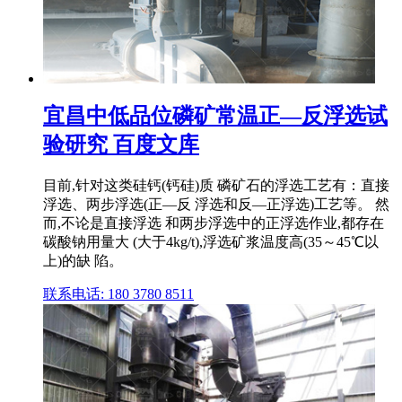
宜昌中低品位磷矿常温正—反浮选试
验研究 百度文库
目前,针对这类硅钙(钙硅)质 磷矿石的浮选工艺有：直接
浮选、两步浮选(正—反 浮选和反—正浮选)工艺等。 然
而,不论是直接浮选 和两步浮选中的正浮选作业,都存在
碳酸钠用量大 (大于4kg/t),浮选矿浆温度高(35～45℃以
上)的缺 陷。
联系电话: 180 3780 8511