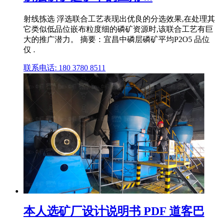
射线拣选 浮选联合工艺表现出优良的分选效果,在处理其
它类似低品位嵌布粒度细的磷矿资源时,该联合工艺有巨
大的推广潜力。 摘要：宜昌中磷层磷矿平均P2O5 品位
仅 .
联系电话: 180 3780 8511
本人选矿厂设计说明书 PDF 道客巴