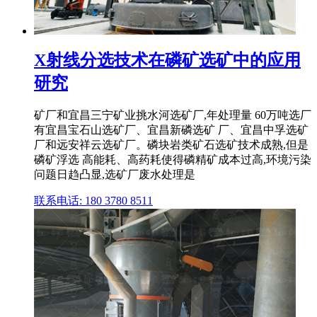
X射线分选技术在磷矿选矿中的应用
研究
矿厂和宜昌三宁矿业挑水河选矿厂,年处理量 60万吨选厂
有宜昌宝石山选矿厂、宜昌新磷选矿 厂、宜昌中孚选矿
厂和远安祥云选矿厂。磷块岩类矿石选矿技术成熟,但是
磷矿浮选 高能耗、高药耗使得磷精矿成本过高,环境污染
问题日趋凸显,选矿厂废水处理是
联系电话: 180 3780 8511