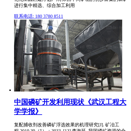
进行集中精选、综合加工利用
联系电话: 180 3780 8511
中国磷矿开发利用现状《武汉工程大
学学报》
复配捕收剂改善磷矿浮选效果的机理研究[J]. 矿冶工
程,2019,39（5）：3033. [13] 李海延. 我国磷矿资源的合