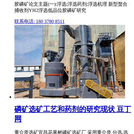
胶磷矿论文主题(一):浮选;浮选药剂;浮选机理 新型螯合
捕收剂YH2浮选低品位胶磷矿研究
联系电话: 180 3780 8511
磷矿选矿工艺和药剂的研究现状 豆丁
网
重介质选矿宜昌花果树磷矿选矿厂 采用重介质 分选,选