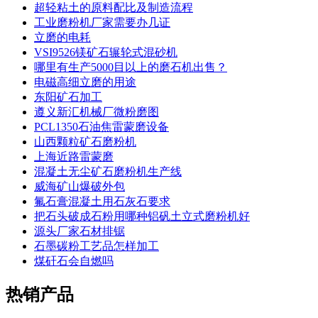
超轻粘土的原料配比及制造流程
工业磨粉机厂家需要办几证
立磨的电耗
VSI9526镁矿石辗轮式混砂机
哪里有生产5000目以上的磨石机出售？
电磁高细立磨的用途
东阳矿石加工
遵义新汇机械厂微粉磨图
PCL1350石油焦雷蒙磨设备
山西颗粒矿石磨粉机
上海近路雷蒙磨
混凝土无尘矿石磨粉机生产线
威海矿山爆破外包
氟石膏混凝土用石灰石要求
把石头破成石粉用哪种铝矾土立式磨粉机好
源头厂家石材排锯
石墨碳粉工艺品怎样加工
煤矸石会自燃吗
热销产品