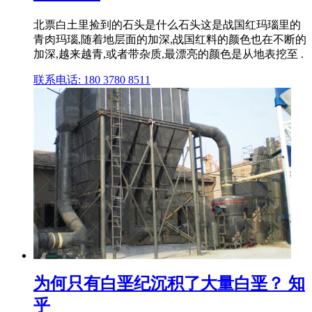
北票白土里捡到的石头是什么石头这是战国红玛瑙里的
青肉玛瑙,随着地层面的加深,战国红料的颜色也在不断的
加深,越来越青,或者带杂质,最漂亮的颜色是从地表挖至 .
联系电话: 180 3780 8511
为何只有白垩纪沉积了大量白垩？ 知
乎