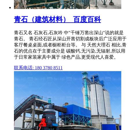
青石（建筑材料）_百度百科
青石又名 石灰石,石灰吟 中"千锤万凿出深山"说的就是
青石。 青石经石匠从深山开凿切割成板块后广泛应用于
客厅餐桌桌面,或者橱柜柜台等。 与 天然大理石 相比,青
石的优点在于主要成分是 碳酸钙,无污染,无辐射,所以用
于日常家装家具中属于 绿色产品,更受现代人喜爱。
联系电话: 180 3780 8511