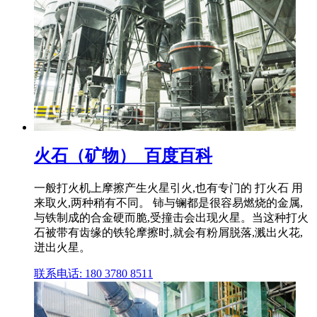
火石（矿物）_百度百科
一般打火机上摩擦产生火星引火,也有专门的 打火石 用
来取火,两种稍有不同。 铈与镧都是很容易燃烧的金属,
与铁制成的合金硬而脆,受撞击会出现火星。当这种打火
石被带有齿缘的铁轮摩擦时,就会有粉屑脱落,溅出火花,
迸出火星。
联系电话: 180 3780 8511