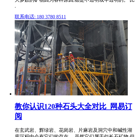
.
联系电话: 180 3780 8511
教你认识120种石头大全对比_网易订
阅
在玄武岩、辉绿岩、花岗岩、片麻岩及洞穴中和碱性湖
底沉积中会有它们的存在。 虽然它们属于似长石矿物,但