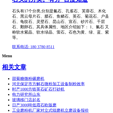
石头有17个分类,分别是氟石、孔雀石、芙蓉石、木化
石、黑云母片石、腊石、鱼鳞石、英石、菊花石、户县
石、龟纹石、灵壁石、昆山石、宣石、砂片石、千层
石、鹅卵石。其具体属性、地区介绍如下： 1、氟石 又
称软水紫晶、软水绿晶、萤石。石色为黄、绿、蓝、紫
等。
联系电话: 180 3780 8511
Menu
相关文章
甜菊糖微粉碾磨机
河北保定市方解石微粉加工设备制粉效率
时产1000方锆英石矿石打砂机
电力研究所山东
玻璃移门店起名
日产3000吨低霞石欧版磨
工业磨粉机厂家对立式辊磨机立磨设备报价