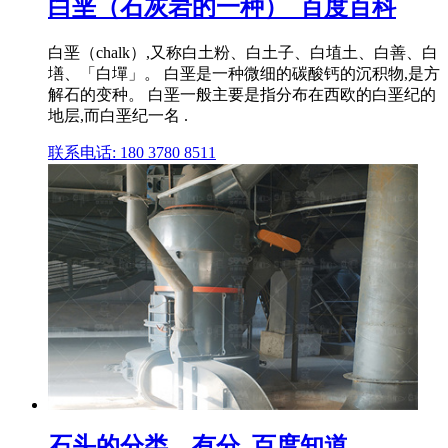
白垩（石灰岩的一种）_百度百科
白垩（chalk）,又称白土粉、白土子、白埴土、白善、白
墡、「白墠」。 白垩是一种微细的碳酸钙的沉积物,是方
解石的变种。 白垩一般主要是指分布在西欧的白垩纪的
地层,而白垩纪一名 .
联系电话: 180 3780 8511
石头的分类。有分_百度知道