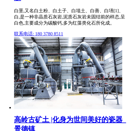
白垩,又名白土粉、白土子、白埴土、白善、白墡[1]、
白,是一种非晶质石灰岩,泥质石灰岩未固结前的样态,呈
白色,主要成分为碳酸钙,多为红藻类化石所化成。
联系电话: 180 3780 8511
高岭古矿土 |化身为世间美好的瓷器_
景德镇