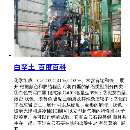
白垩土_百度百科
化学组成：CaCO3,CaO %,CO2 %。常含有锰和铁； 展
开 根据颜色和胶结程度,可将白垩的矿石类型划分四类：
①白色书写白垩,很纯净,CaC03含量达99%；②泥灰白垩,
致密,浅色、淡黄色,含粘土物质及其他杂质较多；③似白
垩石灰岩,是白 . 展开 可以从硬度、菱形的解理、浅色、
玻璃光泽和遇冷稀HCl酸可以立即超气泡的特性当中,予
以鉴定。亦可以作钙的试验。它和白云石很类似,而且共
生在一起。不过白云石要在热的盐酸中,才有显著的 . 展
开