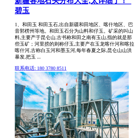
新疆各地石头分布大全,太详细了！_
碧玉
1、和田玉 和田玉石,出自新疆和田地区、喀什地区、巴
音郭楞州等地。和田玉石分为山料和仔玉。矿采的叫山
料,主要产于昆仑山,古书称和田之南有玉山,指的就是那
些玉矿；河里捞的则称仔玉,主要产在玉龙喀什河和喀拉
喀什河,古称白玉河和墨玉河,每年春夏之际,昆仑山山洪
暴发,把玉 ...
联系电话: 180 3780 8511