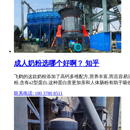
成人奶粉选哪个好啊？ 知乎
飞鹤的这款奶粉添加了高钙多维配方,营养丰富,而且容易消
粉,含有a2型蛋白,这种蛋白质更加亲和人体肠粉有助于吸收
联系电话: 180 3780 8511