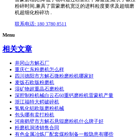
粉碎时间,兼具了雷蒙磨机宽泛的进料粒度要求及超细磨
机超细化粉碎功 .
联系电话: 180 3780 8511
Menu
相关文章
井冈山方解石厂
重庆仁东粉磨机怎么样
四川德阳市方解石微粉磨粉机哪家好
麦饭石欧版粉磨机
湿矿物超重晶石磨粉机
深腔制粉机械白云石60重钙磨粉机雷蒙机产量
浙江福特大鳄破碎机
氢氧化铝欧版磨粉机械
包头哪有卖打粉机
河南鹤壁市方解石悬辊磨粉机什么牌子好
粉磨机洞渣销售合同
有色金属冶炼厂配套煤粉制备一般隐患有哪些