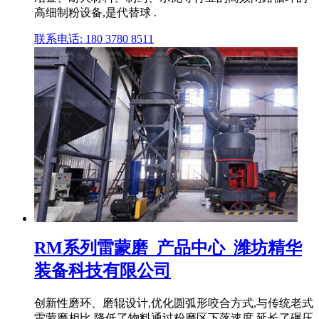
高细制粉设备,是代替球 .
联系电话: 180 3780 8511
RM系列雷蒙磨_产品中心_潍坊精华
装备科技有限公司
创新性磨环、磨辊设计,优化圆弧形咬合方式,与传统老式
雷蒙磨相比,降低了物料通过粉磨区下落速度,延长了碾压