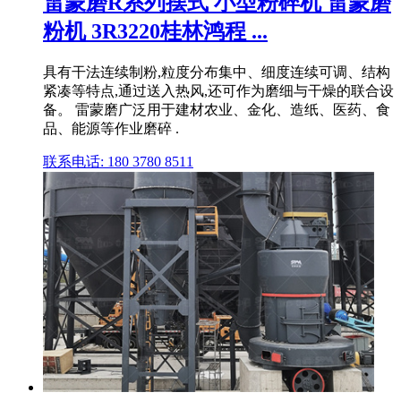
雷蒙磨R系列摆式 小型粉碎机 雷蒙磨
粉机 3R3220桂林鸿程 ...
具有干法连续制粉,粒度分布集中、细度连续可调、结构
紧凑等特点,通过送入热风,还可作为磨细与干燥的联合设
备。 雷蒙磨广泛用于建材农业、金化、造纸、医药、食
品、能源等作业磨碎 .
联系电话: 180 3780 8511