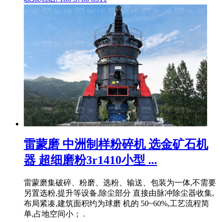
雷蒙磨 中洲制样粉碎机 选金矿石机
器 超细磨粉3r1410小型 ...
雷蒙磨集破碎、粉磨、选粉、输送、包装为一体,不需要
另置选粉,提升等设备,除尘部分 直接由脉冲除尘器收集,
布局紧凑,建筑面积约为球磨 机的 50~60%,工艺流程简
单,占地空间小； .