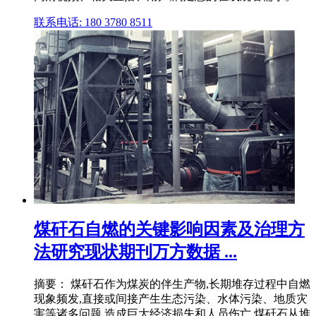
联系电话: 180 3780 8511
煤矸石自燃的关键影响因素及治理方
法研究现状期刊万方数据 ...
摘要： 煤矸石作为煤炭的伴生产物,长期堆存过程中自燃
现象频发,直接或间接产生生态污染、水体污染、地质灾
害等诸多问题,造成巨大经济损失和人员伤亡.煤矸石从堆