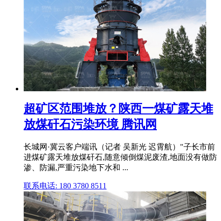
超矿区范围堆放？陕西一煤矿露天堆
放煤矸石污染环境 腾讯网
长城网·冀云客户端讯（记者 吴新光 迟霄航）"子长市前
进煤矿露天堆放煤矸石,随意倾倒煤泥废渣,地面没有做防
渗、防漏,严重污染地下水和 ...
联系电话: 180 3780 8511