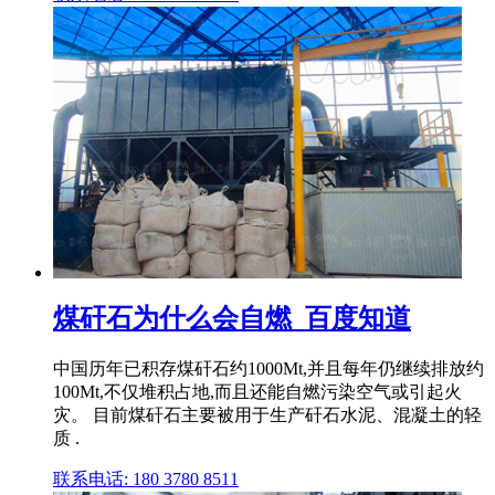
煤矸石为什么会自燃_百度知道
中国历年已积存煤矸石约1000Mt,并且每年仍继续排放约
100Mt,不仅堆积占地,而且还能自燃污染空气或引起火
灾。 目前煤矸石主要被用于生产矸石水泥、混凝土的轻
质 .
联系电话: 180 3780 8511