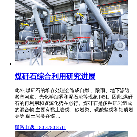
煤矸石综合利用研究进展
此外,煤矸石的堆存处理会造成自燃 、酸雨、地下渗透、
淤塞河道、光化学烟雾和泥石流等现象 [45]。因此,煤矸
石的再利用和资源化势在必行。煤矸石是多种矿岩组成
的混合物,主要有黏土岩类、砂岩类、碳酸盐类和铝质岩
类等,黏土岩类在煤 ...
联系电话: 180 3780 8511