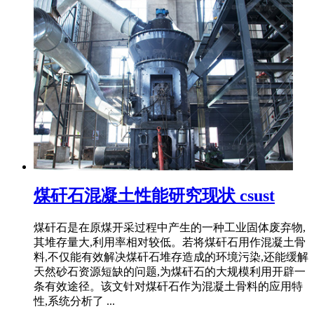
煤矸石混凝土性能研究现状 csust
煤矸石是在原煤开采过程中产生的一种工业固体废弃物,
其堆存量大,利用率相对较低。若将煤矸石用作混凝土骨
料,不仅能有效解决煤矸石堆存造成的环境污染,还能缓解
天然砂石资源短缺的问题,为煤矸石的大规模利用开辟一
条有效途径。该文针对煤矸石作为混凝土骨料的应用特
性,系统分析了 ...