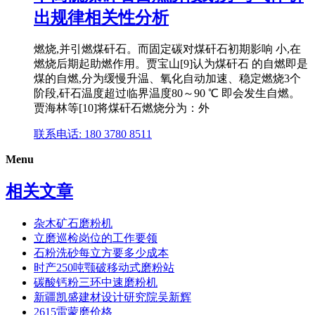
出规律相关性分析
燃烧,并引燃煤矸石。而固定碳对煤矸石初期影响 小,在
燃烧后期起助燃作用。贾宝山[9]认为煤矸石 的自燃即是
煤的自燃,分为缓慢升温、氧化自动加速、稳定燃烧3个
阶段,矸石温度超过临界温度80～90 ℃ 即会发生自燃。
贾海林等[10]将煤矸石燃烧分为：外
联系电话: 180 3780 8511
Menu
相关文章
杂木矿石磨粉机
立磨巡检岗位的工作要领
石粉洗砂每立方要多少成本
时产250吨颚破移动式磨粉站
碳酸钙粉三环中速磨粉机
新疆凯盛建材设计研究院吴新辉
2615雷蒙磨价格