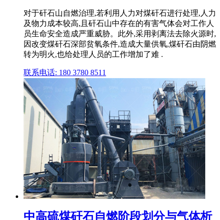
对于矸石山自燃治理,若利用人力对煤矸石进行处理,人力
及物力成本较高,且矸石山中存在的有害气体会对工作人
员生命安全造成严重威胁。此外,采用剥离法去除火源时,
因改变煤矸石深部贫氧条件,造成大量供氧,煤矸石由阴燃
转为明火,也给处理人员的工作增加了难 .
联系电话: 180 3780 8511
中高硫煤矸石自燃阶段划分与气体析