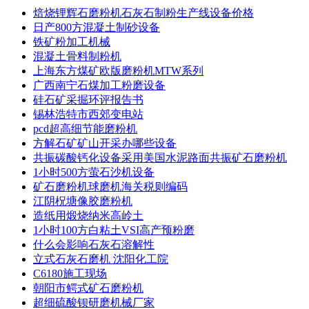
焙烧锂辉石磨粉机石灰石制粉生产线设备价格
日产800方混凝土制砂设备
铁矿粉加工机械
混凝土骨料制粉机
上海东方煤矿欧版磨粉机MTW系列
广西南宁石煤加工粉磨设备
硅石矿采掘环评报告书
锡林浩特市西郊变电站
pcd超高细节能磨粉机
方解石矿矿山开采办哪些设备
共振碳酸钙化设备采用美国水泥路面共振矿石磨粉机
1小时500方萤石沙机设备
矿石磨粉机球磨机海关税则编码
江阴柷塘像胶磨粉机
造纸用煅烧纳米高岭土
1小时100方白粘土VSI高产预粉磨
什么会影响石灰石溶解性
立式石灰石磨机 沈阳化工院
C6180施工现场
朝阳市鳄式矿石磨粉机
超细硫酸钡研磨机械厂家