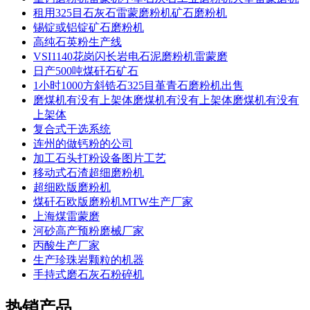
租用325目石灰石雷蒙磨粉机矿石磨粉机
锡锭或铝锭矿石磨粉机
高纯石英粉生产线
VSI1140花岗闪长岩电石泥磨粉机雷蒙磨
日产500吨煤矸石矿石
1小时1000方斜锆石325目堇青石磨粉机出售
磨煤机有没有上架体磨煤机有没有上架体磨煤机有没有
上架体
复合式干选系统
连州的做钙粉的公司
加工石头打粉设备图片工艺
移动式石渣超细磨粉机
超细欧版磨粉机
煤矸石欧版磨粉机MTW生产厂家
上海煤雷蒙磨
河砂高产预粉磨械厂家
丙酸生产厂家
生产珍珠岩颗粒的机器
手持式磨石灰石粉碎机
热销产品