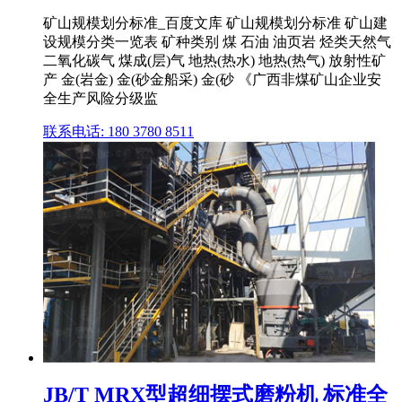
矿山规模划分标准_百度文库 矿山规模划分标准 矿山建
设规模分类一览表 矿种类别 煤 石油 油页岩 烃类天然气
二氧化碳气 煤成(层)气 地热(热水) 地热(热气) 放射性矿
产 金(岩金) 金(砂金船采) 金(砂 《广西非煤矿山企业安
全生产风险分级监
联系电话: 180 3780 8511
JB/T MRX型超细摆式磨粉机 标准全