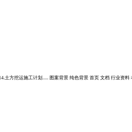
 .....14.土方挖运施工计划..... 图案背景 纯色背景 首页 文档 行