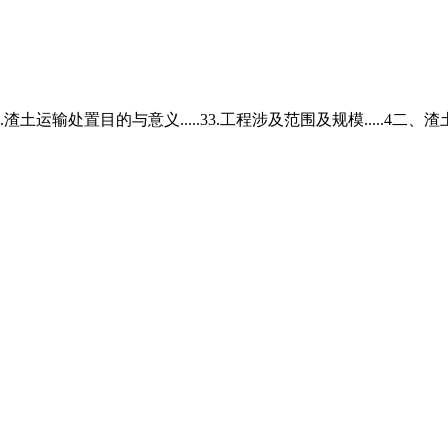
..渣土运输处置目的与意义.....33.工程涉及范围及规模.....4