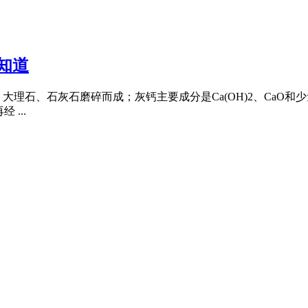
知道
石、石灰石磨碎而成；灰钙主要成分是Ca(OH)2、CaO和少量
...