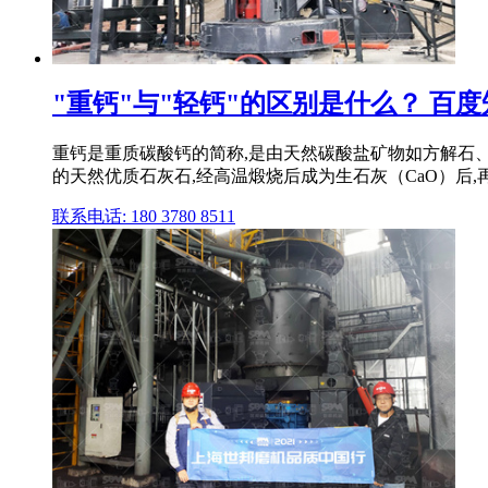
"重钙"与"轻钙"的区别是什么？ 百度
重钙是重质碳酸钙的简称,是由天然碳酸盐矿物如方解石、大理
的天然优质石灰石,经高温煅烧后成为生石灰（CaO）后,再经 
联系电话: 180 3780 8511