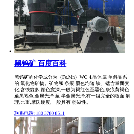
黑钨矿 百度百科
黑钨矿的化学成分为（Fe,Mn）WO 4,晶体属 单斜晶系
的 氧化物矿物。矿物和 条痕 颜色均随 铁、锰含量而变
化,含铁愈多,颜色愈深,一般为褐红色至黑色,条痕黄褐色
至黑褐色,金属光泽 至 半金属光泽,有一组完全的板面 解
理,比重,摩氏硬度,一般具有 弱磁性。
联系电话: 180 3780 8511