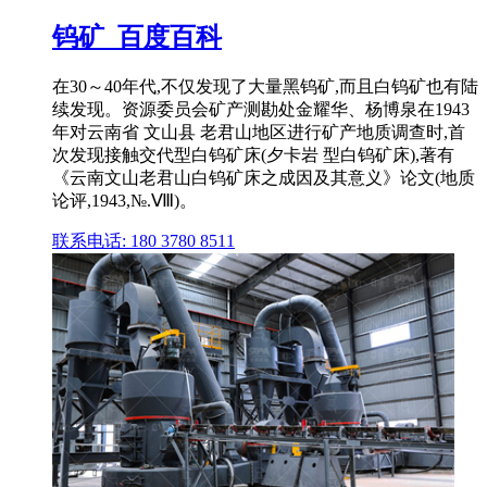
钨矿_百度百科
在30～40年代,不仅发现了大量黑钨矿,而且白钨矿也有陆
续发现。资源委员会矿产测勘处金耀华、杨博泉在1943
年对云南省 文山县 老君山地区进行矿产地质调查时,首
次发现接触交代型白钨矿床(夕卡岩 型白钨矿床),著有
《云南文山老君山白钨矿床之成因及其意义》论文(地质
论评,1943,№.Ⅷ)。
联系电话: 180 3780 8511