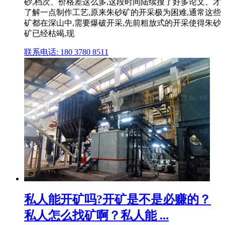
砂,档次、价格差这么多,这段时间陆续搜了好多论文、才
了解一点制作工艺,原来朱砂矿的开采极为困难,通常这些
矿都在深山中,需要爆破开采,先前粗放式的开采使得朱砂
矿已经枯竭,现
联系电话: 180 3780 8511
私人能开矿吗?开矿是不是必赚的？
私人怎么找矿啊？私人能 ...