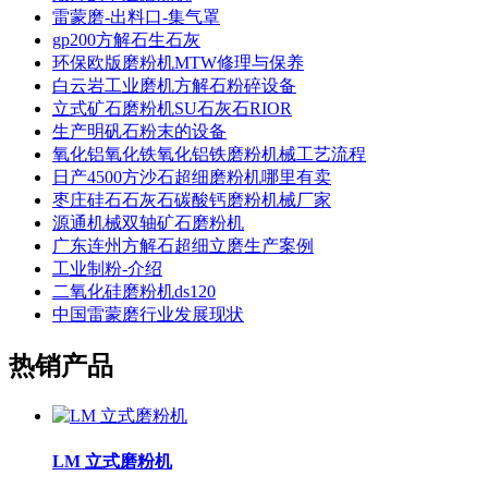
雷蒙磨-出料口-集气罩
gp200方解石生石灰
环保欧版磨粉机MTW修理与保养
白云岩工业磨机方解石粉碎设备
立式矿石磨粉机SU石灰石RIOR
生产明矾石粉末的设备
氧化铝氧化铁氧化铝铁磨粉机械工艺流程
日产4500方沙石超细磨粉机哪里有卖
枣庄硅石石灰石碳酸钙磨粉机械厂家
源通机械双轴矿石磨粉机
广东连州方解石超细立磨生产案例
工业制粉-介绍
二氧化硅磨粉机ds120
中国雷蒙磨行业发展现状
热销产品
LM 立式磨粉机