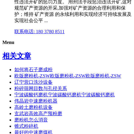
性违法开矿的惩罚力度。 用刑法手段惩治违法开矿,这对
规范矿产资源的开采,加强对矿产资源的合理利用和保
护；维持 矿产资源 的永续利用和实现经济可持续发展及
实现社会公平 ...
联系电话: 180 3780 8511
Menu
相关文章
如何将石子磨成粉
欧版磨粉机-ZSW欧版磨粉机-ZSW欧版磨粉机-ZSW
辽宁营口洗沙设备
粉碎筛网目数与孔径关系
宁波碳酸钙磨机宁波碳酸钙磨机宁波碳酸钙磨机
伟晶岩中速磨粉机器
高岭土磨粉机设备
玄武岩高效高产预粉磨
磨粉机怎么消音
锥式粉碎机
最好的中速磨煤机