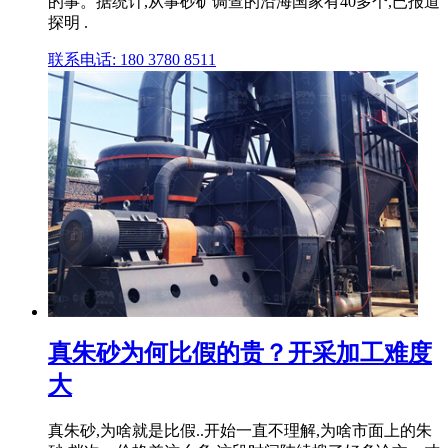
的事。据统计,从事砂矿调查的沿海国家有40多个,已报道
探明 .
联系电话: 180 3780 8511
真朱砂为何比假的贵？开采加工难度
大
真朱砂,为啥就是比假..开始一直不理解,为啥市面上的朱