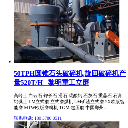
50TPH圆锥石头破碎机,旋回破碎机产
量520T/H _黎明重工立磨
高岭土 白云石 钾长石 滑石 碳酸钙 石灰石 重晶石 石膏
铝矾土 LM立式磨 立式磨煤机 LM矿渣立式磨 5X欧版智
能磨 MTW欧版磨粉机 TGM 超压磨 中国郑州 .
联系电话: 180 3780 8511