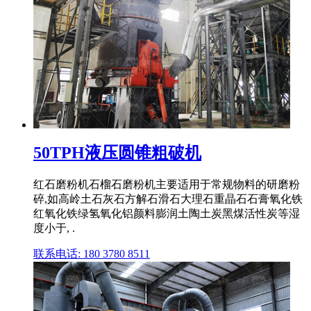
50TPH液压圆锥粗破机
红石磨粉机石榴石磨粉机主要适用于常规物料的研磨粉
碎,如高岭土石灰石方解石滑石大理石重晶石石膏氧化铁
红氧化铁绿氢氧化铝颜料膨润土陶土炭黑煤活性炭等湿
度小于, .
联系电话: 180 3780 8511