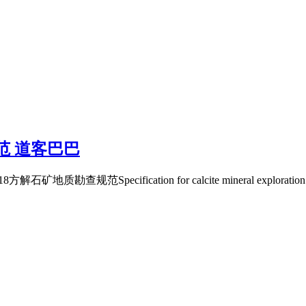
范 道客巴巴
勘查规范Specification for calcite mineral exploratio