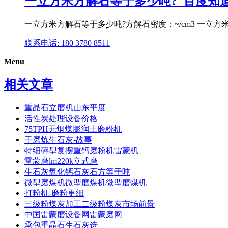
一立方米方解石等于多少吨?_百度知
一立方米方解石等于多少吨?方解石密度：~/cm3 一立
联系电话: 180 3780 8511
Menu
相关文章
重晶石立磨机山东平度
活性炭处理设备价格
75TPH无烟煤膨润土磨粉机
干磨炼生石灰-故事
特细碎型复摆重钙磨粉机雷蒙机
雷蒙磨lm220k立式磨
生石灰氧化钙石灰石方等于吨
微型磨煤机微型磨煤机微型磨煤机
打粉机-磨粉更细
三级粉煤灰加工二级粉煤灰市场前景
中国雷蒙磨设备网雷蒙磨网
承包重晶石生石灰选