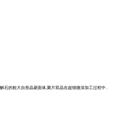
,方解石的粗大自形晶菱面体,聚片双晶在超细微深加工过程中 .