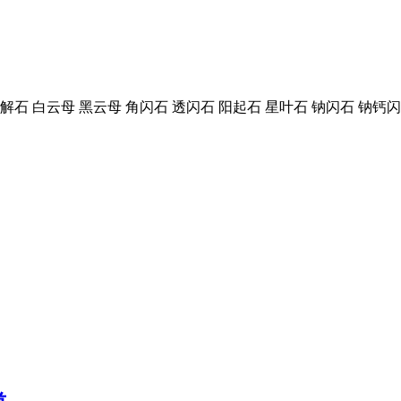
解石 白云母 黑云母 角闪石 透闪石 阳起石 星叶石 钠闪石 钠钙闪石