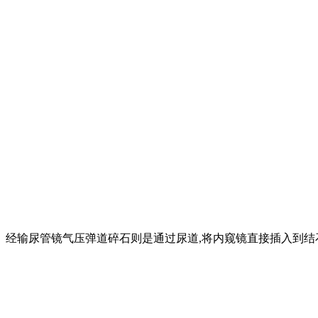
。 经输尿管镜气压弹道碎石则是通过尿道,将内窥镜直接插入到结石