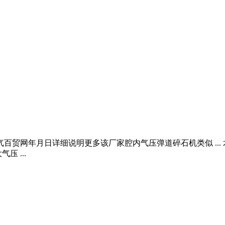
气百贸网年月日详细说明更多该厂家腔内气压弹道碎石机类似 ..
 ...