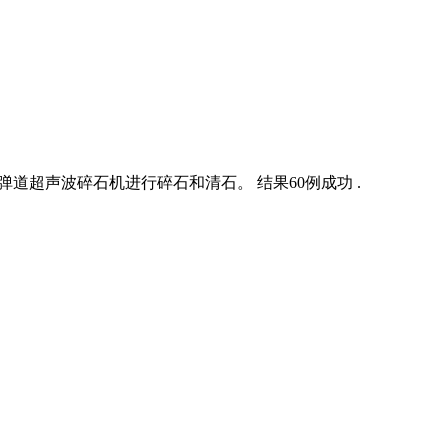
第三代弹道超声波碎石机进行碎石和清石。 结果60例成功 .