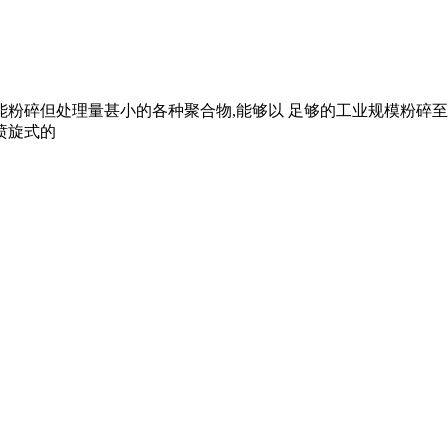
碎但处理量甚小的各种聚合物,能够以 足够的工业规模粉碎至?" !
喷旋式的