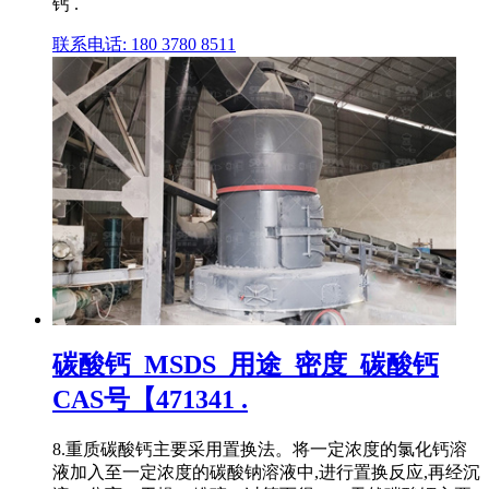
钙 .
联系电话: 180 3780 8511
碳酸钙_MSDS_用途_密度_碳酸钙
CAS号【471341 .
8.重质碳酸钙主要采用置换法。将一定浓度的氯化钙溶
液加入至一定浓度的碳酸钠溶液中,进行置换反应,再经沉