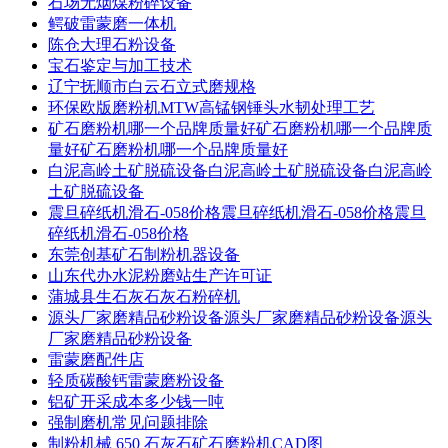
石场无烟煤粉碎设备
鳄破雷蒙磨一体机
陈仓大理石粉设备
宝石鉴定与加工技术
辽宁抚顺市白云石立式磨规格
环保欧版磨粉机MTW高锰钢锤头水韧处理工艺
矿石磨粉机哪一个品牌质量好矿石磨粉机哪一个品牌质
量好矿石磨粉机哪一个品牌质量好
白泥高岭土矿脱硫设备白泥高岭土矿脱硫设备白泥高岭
土矿脱硫设备
震旦碎纸机滑石-058价格震旦碎纸机滑石-058价格震旦
碎纸机滑石-058价格
东莞创基矿石制粉机器设备
山东代办水泥粉磨站生产许可证
蒲城县生石灰石灰石粉碎机
源头厂家磨精品砂粉设备源头厂家磨精品砂粉设备源头
厂家磨精品砂粉设备
雷蒙磨配件店
轻质碳酸钙雷蒙磨粉设备
铝矿开采成本多少钱一吨
强制磨机常见问题排除
制粉机械 650 石灰石矿石磨粉机CAD图