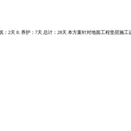
凝土浇筑：2天 8. 养护：7天 总计：28天 本方案针对地面工程垫