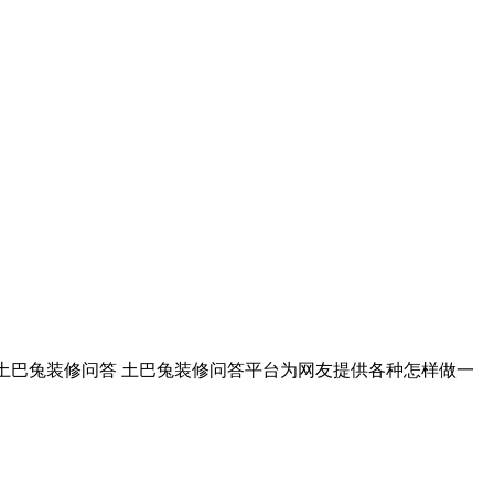
 ... 土巴兔装修问答 土巴兔装修问答平台为网友提供各种怎样做一