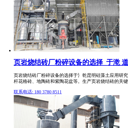
页岩烧结砖厂粉碎设备的选择_于漧 
页岩烧结砖厂粉碎设备的选择于氵乾昆明硅藻土应用研究所
杆花格砖、地陶砖和紫陶花盆等。生产页岩烧结砖的关键
联系电话: 180 3780 8511