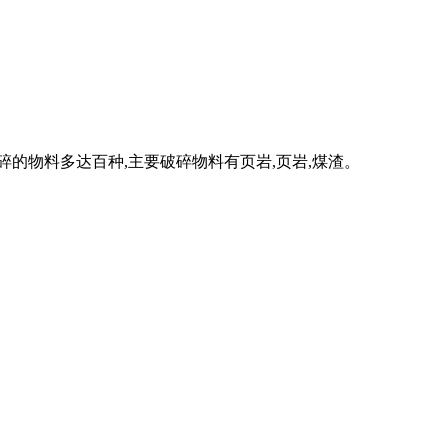
碎的物料多达百种,主要破碎物料有页岩,页岩,煤渣。