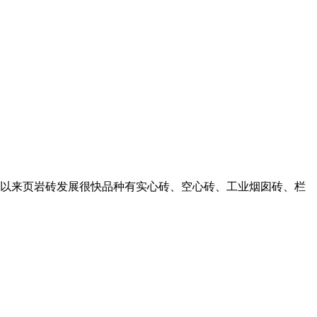
砖厂以来页岩砖发展很快品种有实心砖、空心砖、工业烟囱砖、栏