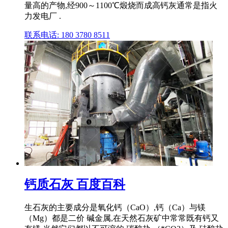
量高的产物,经900～1100℃煅烧而成高钙灰通常是指火
力发电厂 .
联系电话: 180 3780 8511
钙质石灰 百度百科
生石灰的主要成分是氧化钙（CaO）,钙（Ca）与镁
（Mg）都是二价 碱金属,在天然石灰矿中常常既有钙又