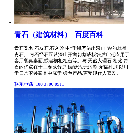
青石（建筑材料）_百度百科
青石又名 石灰石,石灰吟 中"千锤万凿出深山"说的就是
青石。 青石经石匠从深山开凿切割成板块后广泛应用于
客厅餐桌桌面,或者橱柜柜台等。与 天然大理石 相比,青
石的优点在于主要成分是 碳酸钙,无污染,无辐射,所以用
于日常家装家具中属于 绿色产品,更受现代人喜爱。
联系电话: 180 3780 8511