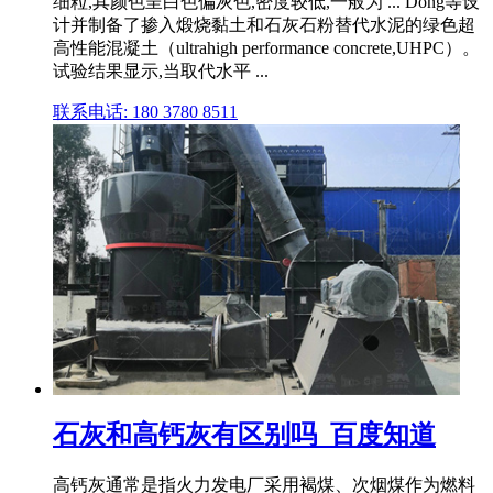
细粒,其颜色呈白色偏灰色,密度较低,一般为 ... Dong等设
计并制备了掺入煅烧黏土和石灰石粉替代水泥的绿色超
高性能混凝土（ultrahigh performance concrete,UHPC）。
试验结果显示,当取代水平 ...
联系电话: 180 3780 8511
石灰和高钙灰有区别吗_百度知道
高钙灰通常是指火力发电厂采用褐煤、次烟煤作为燃料