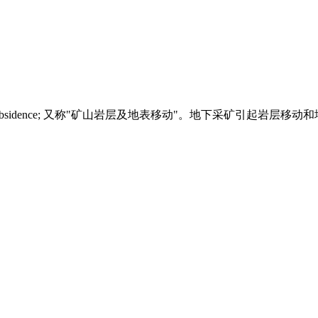
sidence; ⼜称"矿⼭岩层及地表移动"。地下采矿引起岩层移动和地表