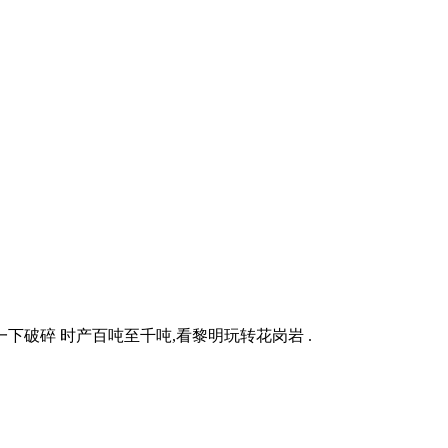
下破碎 时产百吨至千吨,看黎明玩转花岗岩 .