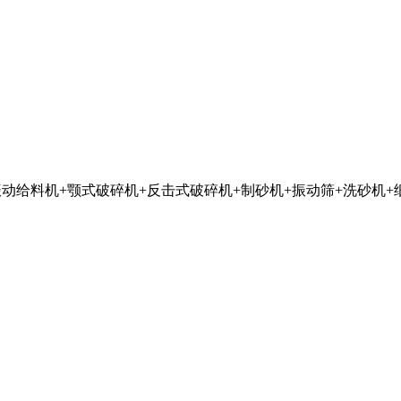
振动给料机+颚式破碎机+反击式破碎机+制砂机+振动筛+洗砂机+细