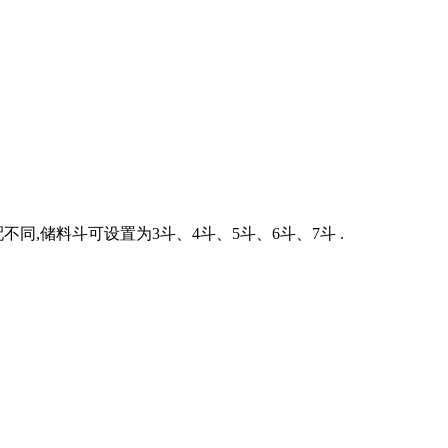
,储料斗可设置为3斗、4斗、5斗、6斗、7斗 .