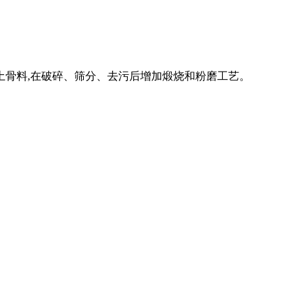
凝土骨料,在破碎、筛分、去污后增加煅烧和粉磨工艺。