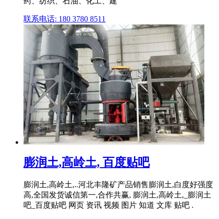
药、纺织、石油、化工、建
联系电话: 180 3780 8511
膨润土,高岭土, 百度贴吧
膨润土,高岭土,..河北丰隆矿产品销售膨润土,白度好强度
高,全国发货诚信第一,合作共赢, 膨润土,高岭土,_膨润土
吧_百度贴吧 网页 资讯 视频 图片 知道 文库 贴吧 .