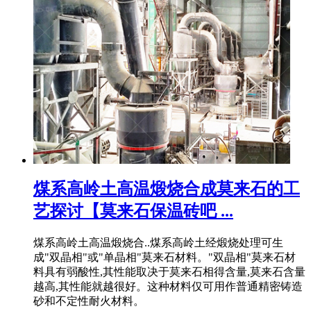
煤系高岭土高温煅烧合成莫来石的工
艺探讨【莫来石保温砖吧 ...
煤系高岭土高温煅烧合..煤系高岭土经煅烧处理可生
成"双晶相"或"单晶相"莫来石材料。"双晶相"莫来石材
料具有弱酸性,其性能取决于莫来石相得含量,莫来石含量
越高,其性能就越很好。这种材料仅可用作普通精密铸造
砂和不定性耐火材料。