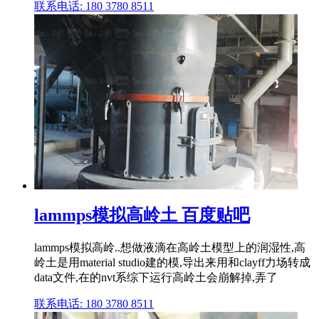
联系电话: 180 3780 8511
lammps模拟高岭土 百度贴吧
lammps模拟高岭..想做液滴在高岭土模型上的润湿性,高
岭土是用material studio建的模,导出来用和clayff力场转成
data文件,在的nvt系综下运行高岭土会崩解掉,弄了
联系电话: 180 3780 8511