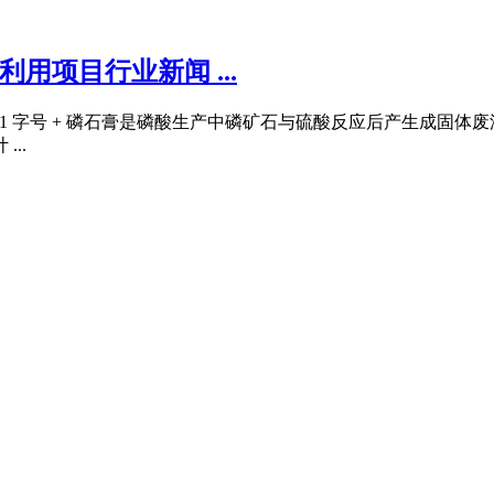
用项目行业新闻 ...
09/01 字号 + 磷石膏是磷酸生产中磷矿石与硫酸反应后产生成
..